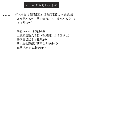
メールでお問い合わせ
access 熊本市電（路面電車）通町筋電停より徒歩2分
通町筋バス停（熊本都市バス、産交バスなど）
より徒歩2分
鶴屋new-sより徒歩1分
上通商店街入り口（鶴屋側）より徒歩1分
鶴屋百貨店より徒歩2分
熊本電鉄藤崎宮駅前より徒歩8分
JR熊本駅から車で10分