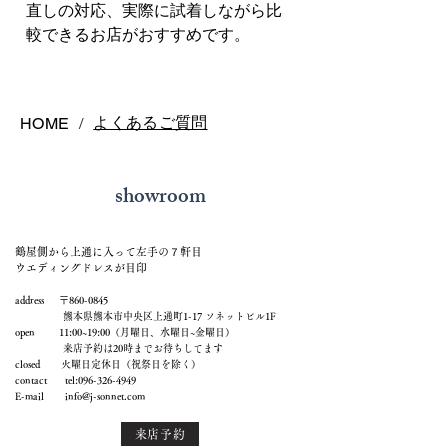
直しの対応、実際に試着しながら比
較できるお店がおすすめです。
よくあるご質問
HOME
/
showroom
鶴屋側から上通に入って左手の７軒目
ウエディングドレスが目印
address 〒860-0845
熊本県熊本市中央区上通町1-17 ソネットビル1F
open 11:00~19:00（月曜日、水曜日~金曜日）
来店予約は20時までお待ちしてます
closed 火曜日定休日（祝祭日を除く）
contact tel:
096-326-4949
E-mail
info@j-sonnet.com
来店予約