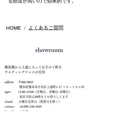
る頻度が高いので効果的です。
よくあるご質問
HOME
/
showroom
鶴屋側から上通に入って左手の７軒目
ウエディングドレスが目印
address 〒860-0845
熊本県熊本市中央区上通町1-17 ソネットビル1F
open 11:00~19:00（月曜日、水曜日~金曜日）
来店予約は20時までお待ちしてます
closed 火曜日定休日（祝祭日を除く）
contact tel:
096-326-4949
E-mail
info@j-sonnet.com
来店予約
メールでお問い合わせ