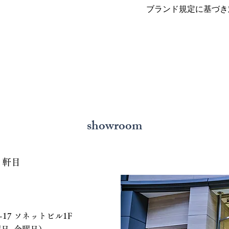
ブランド規定に基づき
showroom
７軒目
 ソネットビル1F