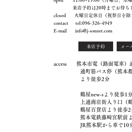
open 11:00~19:00（月曜日
来店予約は20時までお待ちし
closed 火曜日定休日（祝祭日を除
contact tel:096-326-4949
E-mail
info@j-sonnet.com
来店予約
メー
access 熊本市電（路面電車
通町筋バス停（熊本都市
より徒歩2分
鶴屋new-sより徒歩1
上通商店街入り口（鶴屋
鶴屋百貨店より徒歩2
熊本電鉄藤崎宮駅前より
JR熊本駅から車で10