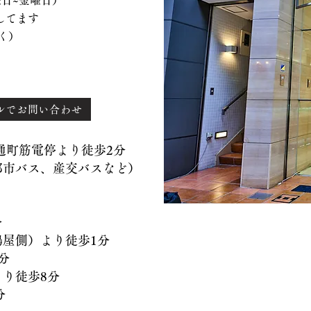
、水曜日~金曜日）
てます
く）
ルでお問い合わせ
）通町筋電停より徒歩2分
バス、産交バスなど）
分
側）より徒歩1分
分
徒歩8分
分