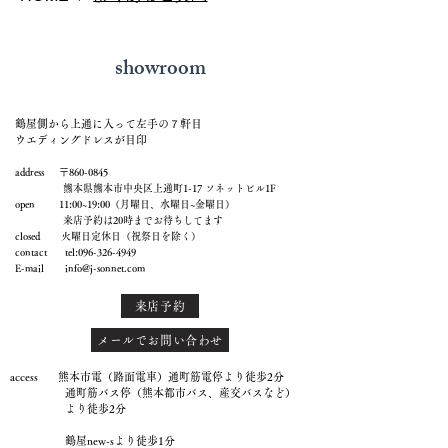
showroom
鶴屋側から上通に入って左手の７軒目
ウエディングドレスが目印
address 〒860-0845
熊本県熊本市中央区上通町1-17 ソネットビル1F
open 11:00~19:00（月曜日、水曜日~金曜日）
来店予約は20時までお待ちしてます
closed 火曜日定休日（祝祭日を除く）
contact tel:
096-326-4949
E-mail
info@j-sonnet.com
来店予約
メールでお問い合わせ
access 熊本市電（路面電車）通町筋電停より徒歩2分
通町筋バス停（熊本都市バス、産交バスなど）
より徒歩2分
鶴屋new-sより徒歩1分