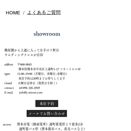
よくあるご質問
HOME
/
showroom
鶴屋側から上通に入って左手の７軒目
ウエディングドレスが目印
address 〒860-0845
熊本県熊本市中央区上通町1-17 ソネットビル1F
open 11:00~19:00（月曜日、水曜日~金曜日）
来店予約は20時までお待ちしてます
closed 火曜日定休日（祝祭日を除く）
contact tel:
096-326-4949
E-mail
info@j-sonnet.com
来店予約
メールでお問い合わせ
access 熊本市電（路面電車）通町筋電停より徒歩2分
通町筋バス停（熊本都市バス、産交バスなど）