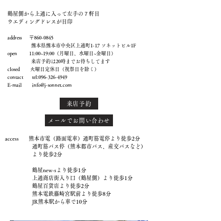
鶴屋側から上通に入って左手の７軒目
ウエディングドレスが目印
address 〒860-0845
熊本県熊本市中央区上通町1-17 ソネットビル1F
open 11:00~19:00（月曜日、水曜日~金曜日）
来店予約は20時までお待ちしてます
closed 火曜日定休日（祝祭日を除く）
contact tel:
096-326-4949
E-mail
info@j-sonnet.com
来店予約
メールでお問い合わせ
access 熊本市電（路面電車）通町筋電停より徒歩2分
通町筋バス停（熊本都市バス、産交バスなど）
より徒歩2分
鶴屋new-sより徒歩1分
上通商店街入り口（鶴屋側）より徒歩1分
鶴屋百貨店より徒歩2分
熊本電鉄藤崎宮駅前より徒歩8分
JR熊本駅から車で10分