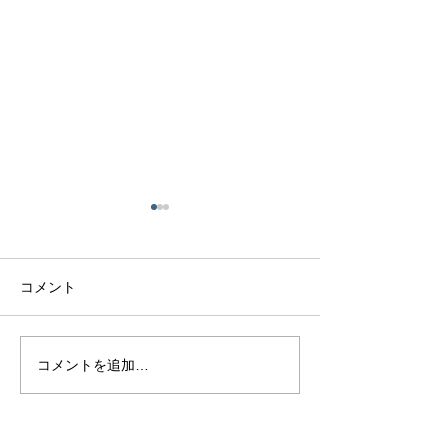
コメント
熊本で結婚指輪を選ぶ予
鍛造リングと鋳
コメントを追加…
算はどれくらい？相場と
の違いとは？後
後悔しない選び方を解説
結婚指輪の選び