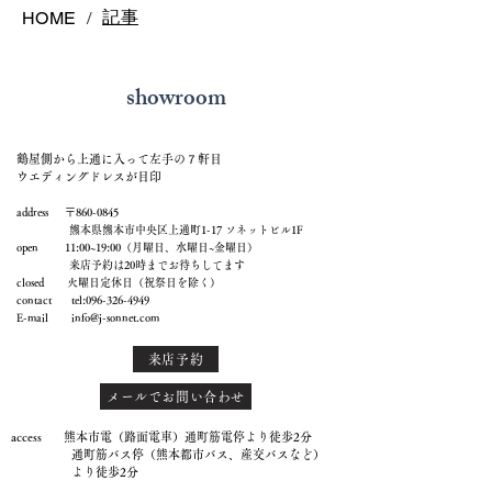
記事
HOME
/
showroom
鶴屋側から上通に入って左手の７軒目
ウエディングドレスが目印
address 〒860-0845
熊本県熊本市中央区上通町1-17 ソネットビル1F
open 11:00~19:00（月曜日、水曜日~金曜日）
来店予約は20時までお待ちしてます
closed 火曜日定休日（祝祭日を除く）
contact tel:
096-326-4949
E-mail
info@j-sonnet.com
来店予約
メールでお問い合わせ
access 熊本市電（路面電車）通町筋電停より徒歩2分
通町筋バス停（熊本都市バス、産交バスなど）
より徒歩2分