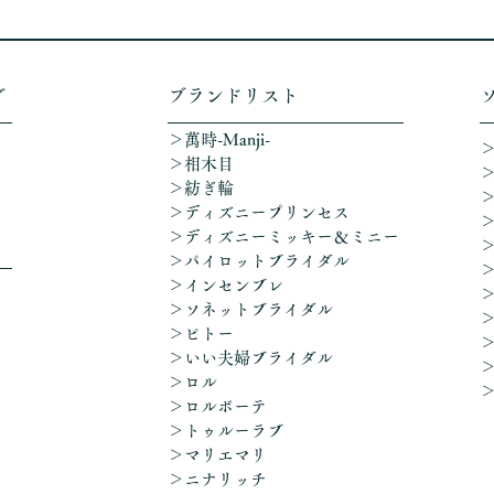
グ
​ブランドリスト
＞萬時-Manji-
＞相木目
＞紡ぎ輪
＞ディズニープリンセス
​＞ディズニーミッキー＆ミニー
＞パイロットブライダル
＞インセンブレ
＞ソネットブライダル
＞ピトー
＞いい夫婦ブライダル
＞ロル
＞ロルボーテ
＞トゥルーラブ
＞マリエマリ
＞ニナリッチ