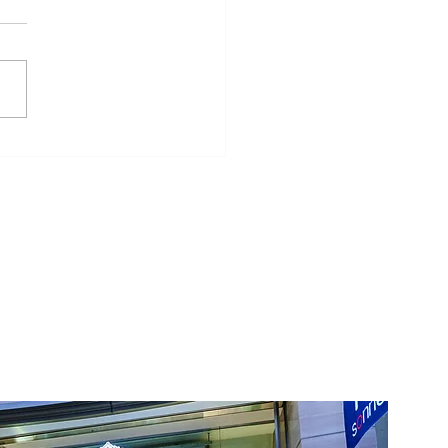
リングと鋳造リングの違
は？後悔しない結婚指輪
び方を解説