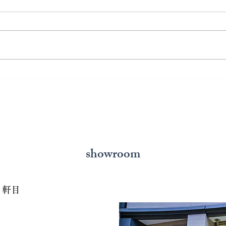
熊本で結婚指輪を選ぶ予算は
鍛造
どれくらい？相場と後悔しな
いと
い選び方を解説
の選
showroom
７軒目