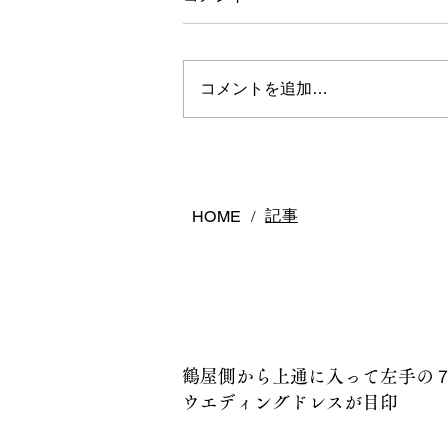
コメントを追加…
熊本で結婚指輪は何店舗回る
べき？後悔しないお店の選び
方
記事
HOME
/
鶴屋側から上通に入って左手の
ウエディングドレスが目印