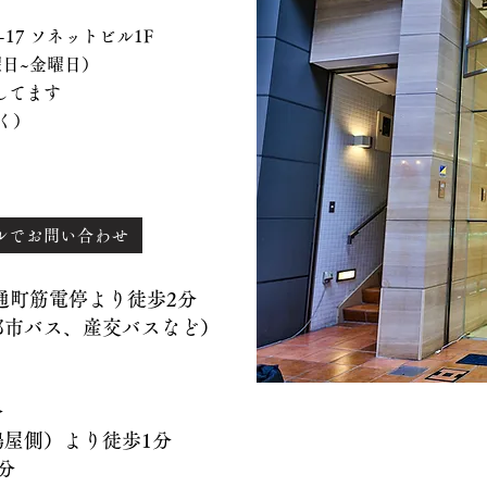
 ソネットビル1F
、水曜日~金曜日）
てます
く）
ルでお問い合わせ
）通町筋電停より徒歩2分
バス、産交バスなど）
分
側）より徒歩1分
分