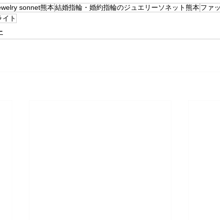
ewelry sonnet熊本
結婚指輪・婚約指輪のジュエリーソネット熊本
ファ
ライト
ー