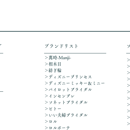
グ
​ブランドリスト
＞萬時-Manji-
＞相木目
＞紡ぎ輪
＞ディズニープリンセス
​＞ディズニーミッキー＆ミニー
＞パイロットブライダル
＞インセンブレ
＞ソネットブライダル
＞ピトー
＞いい夫婦ブライダル
＞ロル
＞ロルボーテ