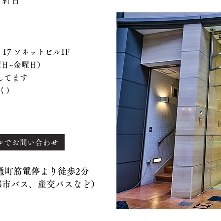
７軒目
 ソネットビル1F
、水曜日~金曜日）
てます
く）
ルでお問い合わせ
）通町筋電停より徒歩2分
バス、産交バスなど）