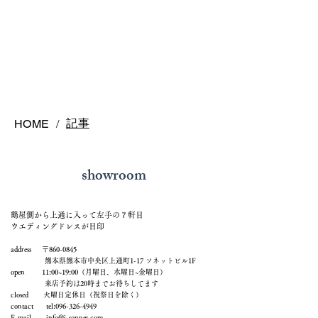
記事
HOME
/
showroom
鶴屋側から上通に入って左手の７軒目
ウエディングドレスが目印
address 〒860-0845
熊本県熊本市中央区上通町1-17 ソネットビル1F
open 11:00~19:00（月曜日、水曜日~金曜日）
来店予約は20時までお待ちしてます
closed 火曜日定休日（祝祭日を除く）
contact tel:
096-326-4949
E-mail
info@j-sonnet.com