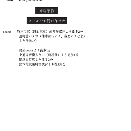
来店予約
メールでお問い合わせ
access 熊本市電（路面電車）通町筋電停より徒歩2分
通町筋バス停（熊本都市バス、産交バスなど）
より徒歩2分
鶴屋new-sより徒歩1分
上通商店街入り口（鶴屋側）より徒歩1分
鶴屋百貨店より徒歩2分
熊本電鉄藤崎宮駅前より徒歩8分
JR熊本駅から車で10分