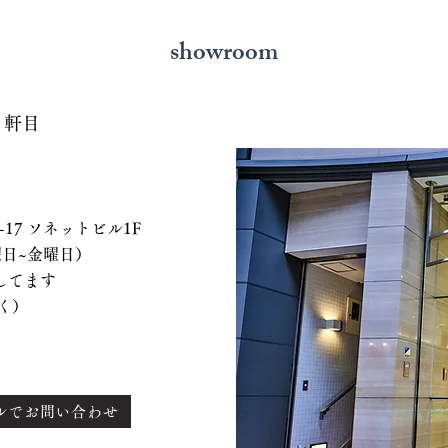
showroom
７軒目
 ソネットビル1F
、水曜日~金曜日）
てます
く）
ルでお問い合わせ