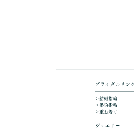
​ブライダルリン
＞結婚指輪
＞婚約指輪
＞重ね着け​
ジュエリー