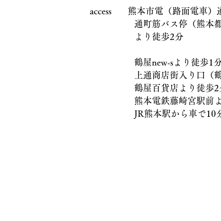
access 熊本市電（路面電車
通町筋バス停（熊本都市
より徒歩2分
鶴屋new-sより徒歩1
上通商店街入り口（鶴屋
鶴屋百貨店より徒歩2
熊本電鉄藤崎宮駅前より
JR熊本駅から車で10