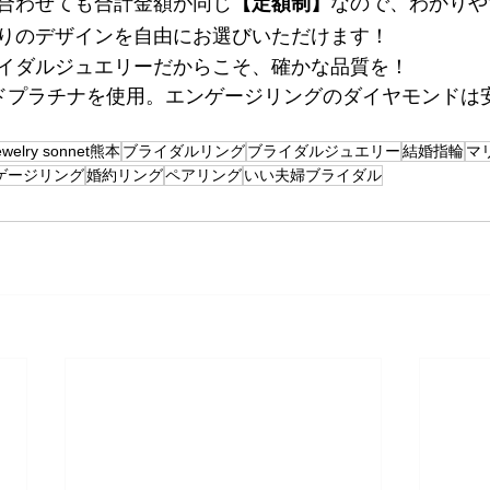
合わせても合計金額が同じ
【定額制】
なので、わかりや
りのデザインを自由にお選びいただけます！
イダルジュエリーだからこそ、確かな品質を！
ハードプラチナを使用。エンゲージリングのダイヤモンドは
ewelry sonnet熊本
ブライダルリング
ブライダルジュエリー
結婚指輪
マ
ゲージリング
婚約リング
ペアリング
いい夫婦ブライダル