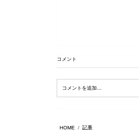
コメント
コメントを追加…
熊本で結婚指輪は何店舗回る
べき？後悔しないお店の選び
方
記事
HOME
/