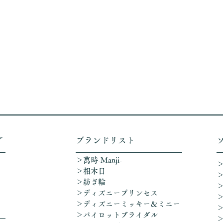
グ
​ブランドリスト
＞萬時-Manji-
＞相木目
＞紡ぎ輪
＞ディズニープリンセス
​＞ディズニーミッキー＆ミニー
＞パイロットブライダル