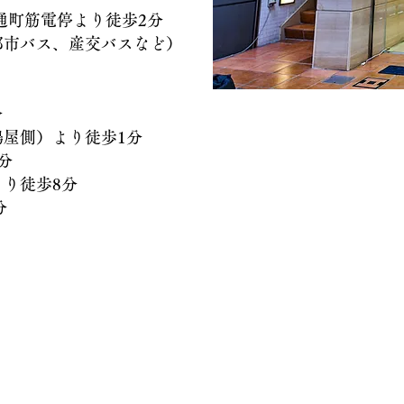
）通町筋電停より徒歩2分
バス、産交バスなど）
分
側）より徒歩1分
分
徒歩8分
分