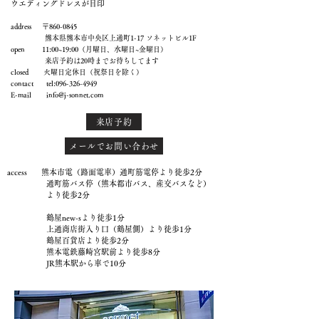
ウエディングドレスが目印
address 〒860-0845
熊本県熊本市中央区上通町1-17 ソネットビル1F
open 11:00~19:00（月曜日、水曜日~金曜日）
来店予約は20時までお待ちしてます
closed 火曜日定休日（祝祭日を除く）
contact tel:
096-326-4949
E-mail
info@j-sonnet.com
来店予約
メールでお問い合わせ
access 熊本市電（路面電車）通町筋電停より徒歩2分
通町筋バス停（熊本都市バス、産交バスなど）
より徒歩2分
鶴屋new-sより徒歩1分
上通商店街入り口（鶴屋側）より徒歩1分
鶴屋百貨店より徒歩2分
熊本電鉄藤崎宮駅前より徒歩8分
JR熊本駅から車で10分