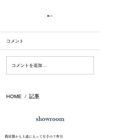
コメント
熊本で結婚指輪を選ぶ予
鍛造リングと鋳
コメントを追加…
算はどれくらい？相場と
の違いとは？後
後悔しない選び方を解説
結婚指輪の選び
記事
HOME
/
showroom
鶴屋側から上通に入って左手の７軒目