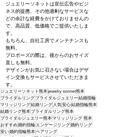
ジュエリーソネットは宣伝広告やビジ
ネス的提携、その他過剰なサービスな
どの余計な経費をかけておりませんの
で、高品質、低価格でご提供いたしま
す。
もちろん、自社工房でメンテナンスも
無料。
プロポーズの際は、後からのおサイズ
直しも無料。
デザインがお気に召さない場合はデザ
イン交換もサービスさせていただきま
す。
ジュエリーソネット熊本
jewelry sonnet熊本
ブライダルリング
ブライダルジュエリー
結婚指輪
マリッジリング
結婚リング
人気
安心
結婚指輪熊本
結婚リング熊本
ブライダルリング熊本
ブライダルジュエリー熊本
マリッジリング 熊本
おすすめ
婚約指輪
エンゲージリング
婚約リング
安い
婚約指輪熊本
ペアリング