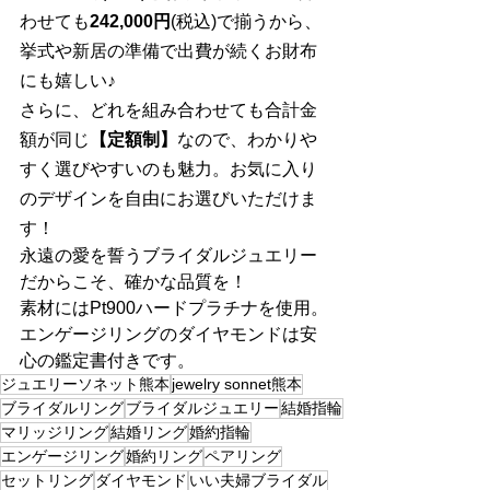
わせても
242,000円
(税込)で揃うから、
挙式や新居の準備で出費が続くお財布
にも嬉しい♪
さらに、どれを組み合わせても合計金
額が同じ
【定額制】
なので、わかりや
すく選びやすいのも魅力。お気に入り
のデザインを自由にお選びいただけま
す！
永遠の愛を誓うブライダルジュエリー
だからこそ、確かな品質を！
素材にはPt900ハードプラチナを使用。
エンゲージリングのダイヤモンドは安
心の鑑定書付きです。
ジュエリーソネット熊本
jewelry sonnet熊本
ブライダルリング
ブライダルジュエリー
結婚指輪
マリッジリング
結婚リング
婚約指輪
エンゲージリング
婚約リング
ペアリング
セットリング
ダイヤモンド
いい夫婦ブライダル