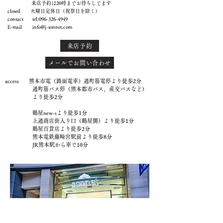
来店予約は20時までお待ちしてます
closed 火曜日定休日（祝祭日を除く）
contact tel:
096-326-4949
E-mail
info@j-sonnet.com
来店予約
メールでお問い合わせ
access 熊本市電（路面電車）通町筋電停より徒歩2分
通町筋バス停（熊本都市バス、産交バスなど）
より徒歩2分
鶴屋new-sより徒歩1分
上通商店街入り口（鶴屋側）より徒歩1分
鶴屋百貨店より徒歩2分
熊本電鉄藤崎宮駅前より徒歩8分
JR熊本駅から車で10分