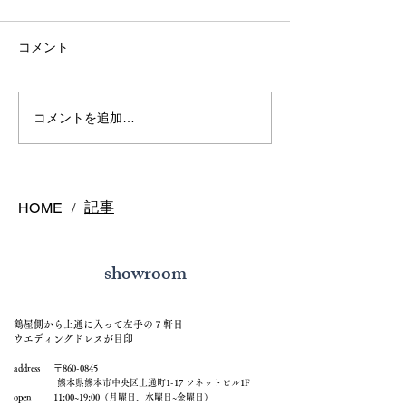
コメント
熊本で結婚指輪を選ぶ予
鍛造リングと鋳
コメントを追加…
算はどれくらい？相場と
の違いとは？後
後悔しない選び方を解説
結婚指輪の選び
記事
HOME
/
showroom
鶴屋側から上通に入って左手の７軒目
ウエディングドレスが目印
address 〒860-0845
熊本県熊本市中央区上通町1-17 ソネットビル1F
open 11:00~19:00（月曜日、水曜日~金曜日）