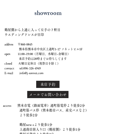
showroom
鶴屋側から上通に入って左手の７軒目
ウエディングドレスが目印
address 〒860-0845
熊本県熊本市中央区上通町1-17 ソネットビル1F
open 11:00~19:00（月曜日、水曜日~金曜日）
来店予約は20時までお待ちしてます
closed 火曜日定休日（祝祭日を除く）
contact tel:
096-326-4949
E-mail
info@j-sonnet.com
来店予約
メールでお問い合わせ
access 熊本市電（路面電車）通町筋電停より徒歩2分
通町筋バス停（熊本都市バス、産交バスなど）
より徒歩2分
鶴屋new-sより徒歩1分
上通商店街入り口（鶴屋側）より徒歩1分