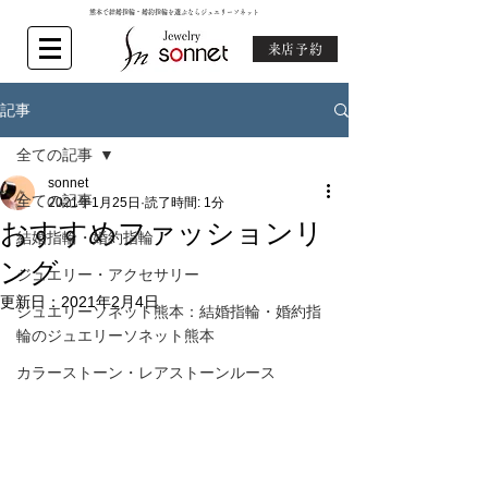
熊本で結婚指輪・婚約指輪を選ぶならジュエリーソネット
来店予約
記事
全ての記事
sonnet
全ての記事
2021年1月25日
読了時間: 1分
おすすめファッションリ
結婚指輪・婚約指輪
ング
ジュエリー・アクセサリー
更新日：
2021年2月4日
ジュエリーソネット熊本：結婚指輪・婚約指
輪のジュエリーソネット熊本
カラーストーン・レアストーンルース