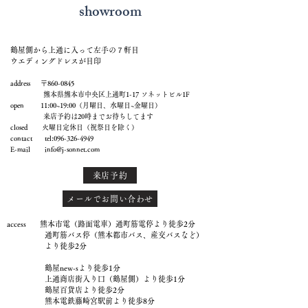
showroom
鶴屋側から上通に入って左手の７軒目
ウエディングドレスが目印
address 〒860-0845
熊本県熊本市中央区上通町1-17 ソネットビル1F
open 11:00~19:00（月曜日、水曜日~金曜日）
来店予約は20時までお待ちしてます
closed 火曜日定休日（祝祭日を除く）
contact tel:
096-326-4949
E-mail
info@j-sonnet.com
来店予約
メールでお問い合わせ
access 熊本市電（路面電車）通町筋電停より徒歩2分
通町筋バス停（熊本都市バス、産交バスなど）
より徒歩2分
鶴屋new-sより徒歩1分
上通商店街入り口（鶴屋側）より徒歩1分
鶴屋百貨店より徒歩2分
熊本電鉄藤崎宮駅前より徒歩8分