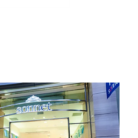
リングと鋳造リングの違
は？後悔しない結婚指輪
び方を解説