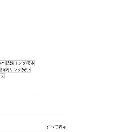
熊本
結婚リング熊本
グ
婚約リング
安い
ンス
すべて表示