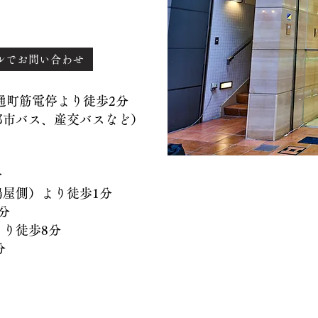
ルでお問い合わせ
）通町筋電停より徒歩2分
バス、産交バスなど）
分
側）より徒歩1分
分
徒歩8分
分