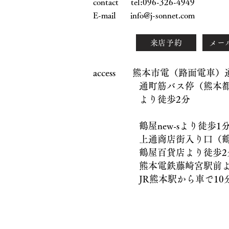
contact tel:096-326-4949
E-mail
info@j-sonnet.com
来店予約
メー
access 熊本市電（路面電車
通町筋バス停（熊本都市
より徒歩2分
鶴屋new-sより徒歩1
上通商店街入り口（鶴屋
鶴屋百貨店より徒歩2
熊本電鉄藤崎宮駅前より
JR熊本駅から車で10