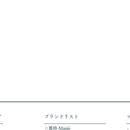
グ
​ブランドリスト
＞萬時-Manji-