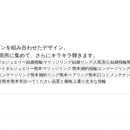
インを組み合わせたデザイン。
箇所に集めて、さらにキラキラ輝きます。
ダルジュエリー
結婚指輪
マリッジリング
結婚リング
人気
安心
結婚指輪
ライダルジュエリー熊本
マリッジリング 熊本
婚約指輪
エンゲージリン
エンゲージリング熊本
婚約リング熊本
ペアリング熊本
口コミ
メンテナ
房
熊本
熊本市
比べてください品質と価格
上通り
丈夫な指輪