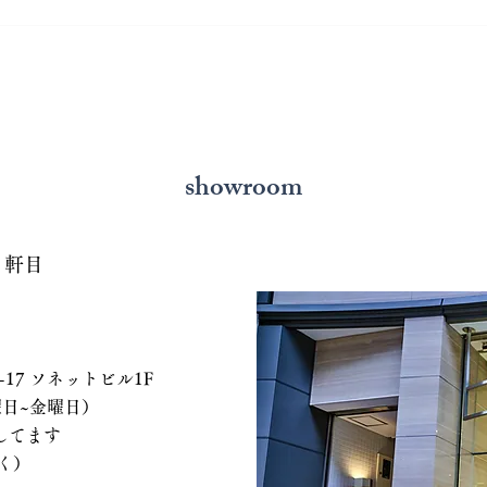
熊本で結婚指輪を選ぶ予算は
鍛造
どれくらい？相場と後悔しな
いと
い選び方を解説
の選
showroom
７軒目
 ソネットビル1F
、水曜日~金曜日）
てます
く）