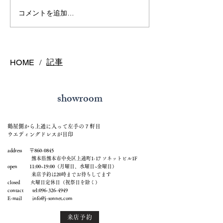
熊本で結婚指輪を選ぶ予
鍛造リングと鋳
コメントを追加…
算はどれくらい？相場と
の違いとは？後
後悔しない選び方を解説
結婚指輪の選び
記事
HOME
/
showroom
鶴屋側から上通に入って左手の７軒目
ウエディングドレスが目印
address 〒860-0845
熊本県熊本市中央区上通町1-17 ソネットビル1F
open 11:00~19:00（月曜日、水曜日~金曜日）
来店予約は20時までお待ちしてます
closed 火曜日定休日（祝祭日を除く）
contact tel:
096-326-4949
E-mail
info@j-sonnet.com
来店予約