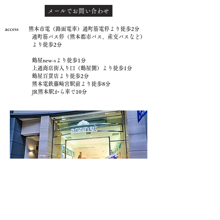
メールでお問い合わせ
access 熊本市電（路面電車）通町筋電停より徒歩2分
通町筋バス停（熊本都市バス、産交バスなど）
より徒歩2分
鶴屋new-sより徒歩1分
上通商店街入り口（鶴屋側）より徒歩1分
鶴屋百貨店より徒歩2分
熊本電鉄藤崎宮駅前より徒歩8分
JR熊本駅から車で10分