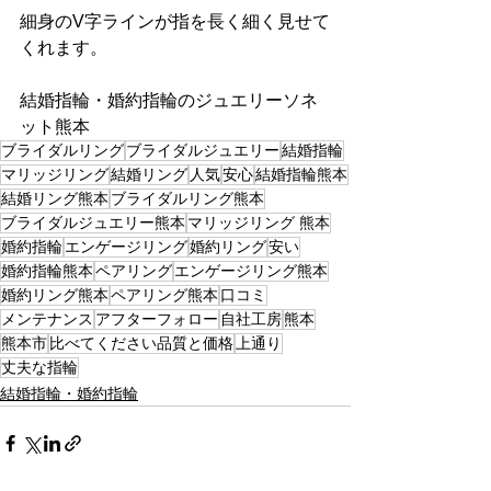
細身のV字ラインが指を長く細く見せて
くれます。
結婚指輪・婚約指輪のジュエリーソネ
ット熊本
ブライダルリング
ブライダルジュエリー
結婚指輪
マリッジリング
結婚リング
人気
安心
結婚指輪熊本
結婚リング熊本
ブライダルリング熊本
ブライダルジュエリー熊本
マリッジリング 熊本
婚約指輪
エンゲージリング
婚約リング
安い
婚約指輪熊本
ペアリング
エンゲージリング熊本
婚約リング熊本
ペアリング熊本
口コミ
メンテナンス
アフターフォロー
自社工房
熊本
熊本市
比べてください品質と価格
上通り
丈夫な指輪
結婚指輪・婚約指輪