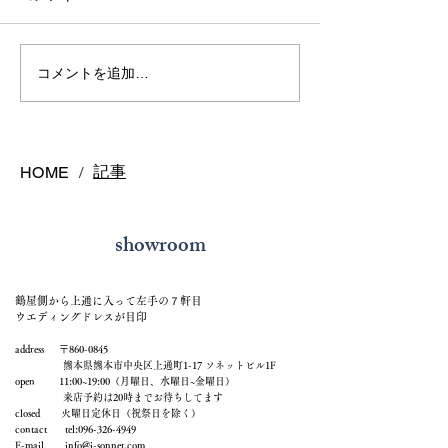
熊本で結婚指輪を選ぶ予
鍛造リングと鋳
コメントを追加…
算はどれくらい？相場と
の違いとは？後
後悔しない選び方を解説
結婚指輪の選び
記事
HOME
/
showroom
鶴屋側から上通に入って左手の７軒目
ウエディングドレスが目印
address 〒860-0845
熊本県熊本市中央区上通町1-17 ソネットビル1F
open 11:00~19:00（月曜日、水曜日~金曜日）
来店予約は20時までお待ちしてます
closed 火曜日定休日（祝祭日を除く）
contact tel:
096-326-4949
E-mail
info@j-sonnet.com