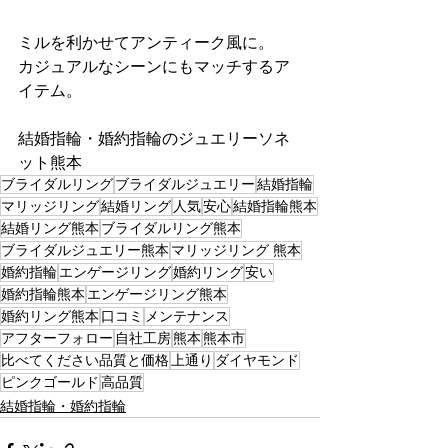
ミルを利かせてアンティーク風に。
カジュアルなシーンにもマッチするア
イテム。
結婚指輪・婚約指輪のジュエリーソネ
ット熊本
ブライダルリング
ブライダルジュエリー
結婚指輪
マリッジリング
結婚リング
人気
安心
結婚指輪熊本
結婚リング熊本
ブライダルリング熊本
ブライダルジュエリー熊本
マリッジリング 熊本
婚約指輪
エンゲージリング
婚約リング
安い
婚約指輪熊本
エンゲージリング熊本
婚約リング熊本
口コミ
メンテナンス
アフターフォロー
自社工房
熊本
熊本市
比べてください品質と価格
上通り
ダイヤモンド
ピンクゴールド
高品質
結婚指輪・婚約指輪