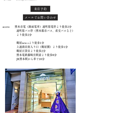
来店予約
メールでお問い合わせ
access 熊本市電（路面電車）通町筋電停より徒歩2分
通町筋バス停（熊本都市バス、産交バスなど）
より徒歩2分
鶴屋new-sより徒歩1分
上通商店街入り口（鶴屋側）より徒歩1分
鶴屋百貨店より徒歩2分
熊本電鉄藤崎宮駅前より徒歩8分
JR熊本駅から車で10分