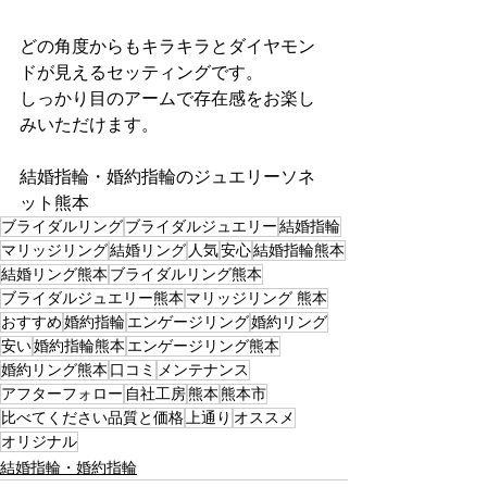
どの角度からもキラキラとダイヤモン
ドが見えるセッティングです。
しっかり目のアームで存在感をお楽し
みいただけます。
結婚指輪・婚約指輪のジュエリーソネ
ット熊本
ブライダルリング
ブライダルジュエリー
結婚指輪
マリッジリング
結婚リング
人気
安心
結婚指輪熊本
結婚リング熊本
ブライダルリング熊本
ブライダルジュエリー熊本
マリッジリング 熊本
おすすめ
婚約指輪
エンゲージリング
婚約リング
安い
婚約指輪熊本
エンゲージリング熊本
婚約リング熊本
口コミ
メンテナンス
アフターフォロー
自社工房
熊本
熊本市
比べてください品質と価格
上通り
オススメ
オリジナル
結婚指輪・婚約指輪