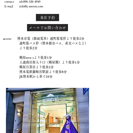
contact tel:
096-326-4949
E-mail
info@j-sonnet.com
来店予約
メールでお問い合わせ
access 熊本市電（路面電車）通町筋電停より徒歩2分
通町筋バス停（熊本都市バス、産交バスなど）
より徒歩2分
鶴屋new-sより徒歩1分
上通商店街入り口（鶴屋側）より徒歩1分
鶴屋百貨店より徒歩2分
熊本電鉄藤崎宮駅前より徒歩8分
JR熊本駅から車で10分