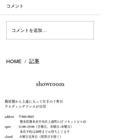
コメント
熊本で結婚指輪を選ぶ予
鍛造リングと鋳
コメントを追加…
算はどれくらい？相場と
の違いとは？後
後悔しない選び方を解説
結婚指輪の選び
記事
HOME
/
showroom
鶴屋側から上通に入って左手の７軒目
ウエディングドレスが目印
address 〒860-0845
熊本県熊本市中央区上通町1-17 ソネットビル1F
open 11:00~19:00（月曜日、水曜日~金曜日）
来店予約は20時までお待ちしてます
closed 火曜日定休日（祝祭日を除く）