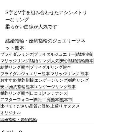
S字とV字を組み合わせたアシンメトリ
ーなリング
柔らかい曲線が人気です
結婚指輪・婚約指輪のジュエリーソネ
ット熊本
ブライダルリング
ブライダルジュエリー
結婚指輪
マリッジリング
結婚リング
人気
安心
結婚指輪熊本
結婚リング熊本
ブライダルリング熊本
ブライダルジュエリー熊本
マリッジリング 熊本
おすすめ
婚約指輪
エンゲージリング
婚約リング
安い
婚約指輪熊本
エンゲージリング熊本
婚約リング熊本
口コミ
メンテナンス
アフターフォロー
自社工房
熊本
熊本市
比べてください品質と価格
上通り
オススメ
オリジナル
結婚指輪・婚約指輪