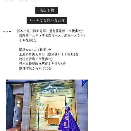
来店予約
メールでお問い合わせ
access 熊本市電（路面電車）通町筋電停より徒歩2分
通町筋バス停（熊本都市バス、産交バスなど）
より徒歩2分
鶴屋new-sより徒歩1分
上通商店街入り口（鶴屋側）より徒歩1分
鶴屋百貨店より徒歩2分
熊本電鉄藤崎宮駅前より徒歩8分
JR熊本駅から車で10分