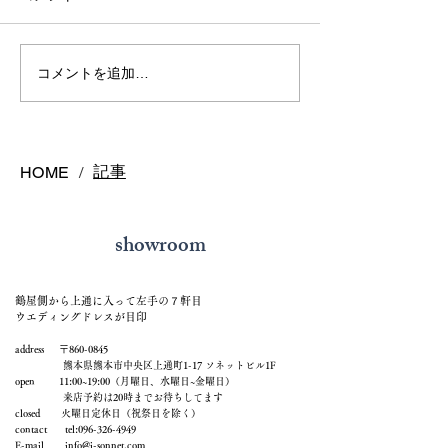
熊本で結婚指輪を選ぶ予
鍛造リングと鋳
コメントを追加…
算はどれくらい？相場と
の違いとは？後
後悔しない選び方を解説
結婚指輪の選び
記事
HOME
/
showroom
鶴屋側から上通に入って左手の７軒目
ウエディングドレスが目印
address 〒860-0845
熊本県熊本市中央区上通町1-17 ソネットビル1F
open 11:00~19:00（月曜日、水曜日~金曜日）
来店予約は20時までお待ちしてます
closed 火曜日定休日（祝祭日を除く）
contact tel:
096-326-4949
E-mail
info@j-sonnet.com