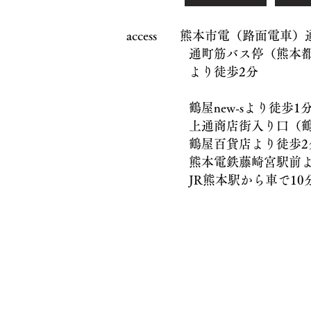
access 熊本市電（路面電車
通町筋バス停（熊本都市
より徒歩2分
鶴屋new-sより徒歩1
上通商店街入り口（鶴屋
鶴屋百貨店より徒歩2
熊本電鉄藤崎宮駅前より
JR熊本駅から車で10