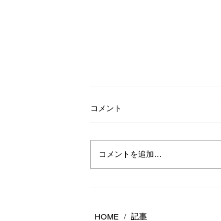
コメント
コメントを追加…
熊本で結婚指輪は何店舗回る
べき？後悔しないお店の選び
方
記事
HOME
/