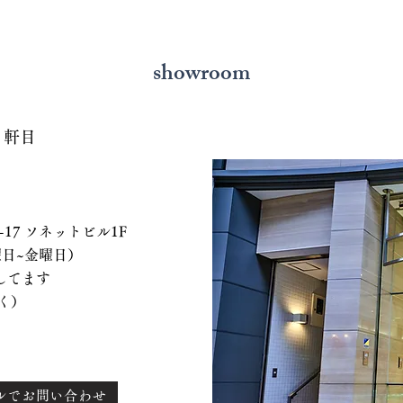
showroom
７軒目
 ソネットビル1F
、水曜日~金曜日）
てます
く）
ルでお問い合わせ