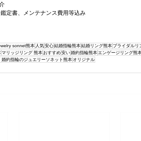
紹介
TAX、鑑定書、メンテナンス費用等込み
ewelry sonnet熊本
人気
安心
結婚指輪熊本
結婚リング熊本
ブライダルリ
本
マリッジリング 熊本
おすすめ
安い
婚約指輪熊本
エンゲージリング熊
・婚約指輪のジュエリーソネット熊本
オリジナル