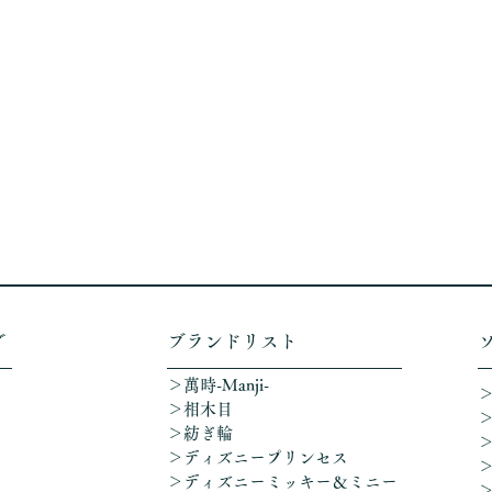
グ
​ブランドリスト
＞萬時-Manji-
＞相木目
＞紡ぎ輪
＞ディズニープリンセス
​＞ディズニーミッキー＆ミニー