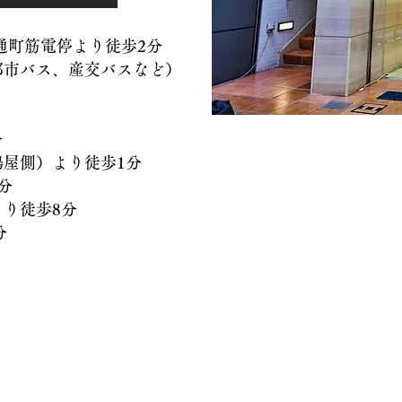
）通町筋電停より徒歩2分
バス、産交バスなど）
分
側）より徒歩1分
分
徒歩8分
分