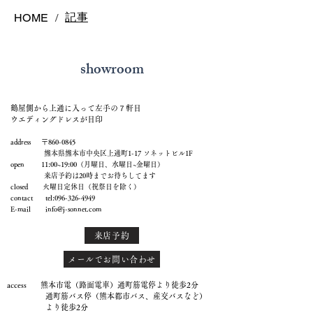
記事
HOME
/
showroom
鶴屋側から上通に入って左手の７軒目
ウエディングドレスが目印
address 〒860-0845
熊本県熊本市中央区上通町1-17 ソネットビル1F
open 11:00~19:00（月曜日、水曜日~金曜日）
来店予約は20時までお待ちしてます
closed 火曜日定休日（祝祭日を除く）
contact tel:
096-326-4949
E-mail
info@j-sonnet.com
来店予約
メールでお問い合わせ
access 熊本市電（路面電車）通町筋電停より徒歩2分
通町筋バス停（熊本都市バス、産交バスなど）
より徒歩2分