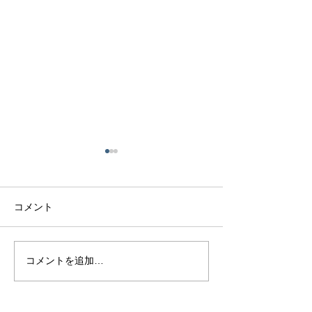
コメント
熊本で結婚指輪を選ぶ予
鍛造リングと鋳
コメントを追加…
算はどれくらい？相場と
の違いとは？後
後悔しない選び方を解説
結婚指輪の選び