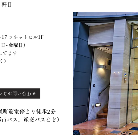
７軒目
 ソネットビル1F
、水曜日~金曜日）
てます
く）
ルでお問い合わせ
）通町筋電停より徒歩2分
バス、産交バスなど）