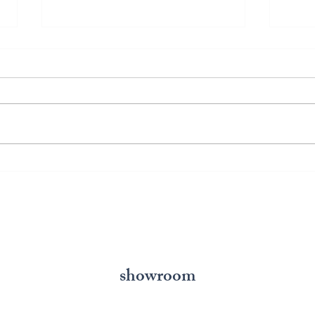
熊本で結婚指輪を選ぶ予算は
鍛造
どれくらい？相場と後悔しな
いと
い選び方を解説
の選
showroom