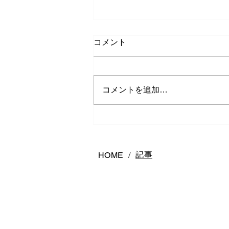
コメント
コメントを追加…
熊本で結婚指輪は何店舗回る
べき？後悔しないお店の選び
方
記事
HOME
/