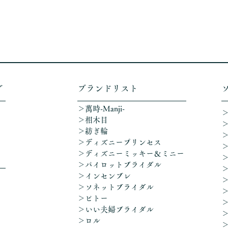
グ
​ブランドリスト
＞萬時-Manji-
＞相木目
＞紡ぎ輪
＞ディズニープリンセス
​＞ディズニーミッキー＆ミニー
＞パイロットブライダル
＞インセンブレ
＞ソネットブライダル
＞ピトー
＞いい夫婦ブライダル
＞ロル