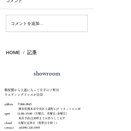
コメント
熊本で結婚指輪を選ぶ予
鍛造リングと鋳
コメントを追加…
算はどれくらい？相場と
の違いとは？後
後悔しない選び方を解説
結婚指輪の選び
記事
HOME
/
showroom
鶴屋側から上通に入って左手の７軒目
ウエディングドレスが目印
address 〒860-0845
熊本県熊本市中央区上通町1-17 ソネットビル1F
open 11:00~19:00（月曜日、水曜日~金曜日）
来店予約は20時までお待ちしてます
closed 火曜日定休日（祝祭日を除く）
contact tel:
096-326-4949