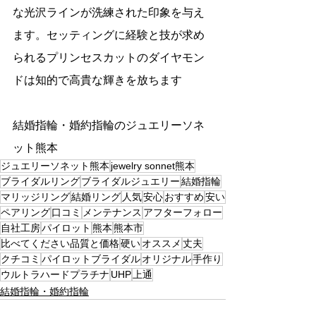
な光沢ラインが洗練された印象を与え
ます。セッティングに経験と技が求め
られるプリンセスカットのダイヤモン
ドは知的で高貴な輝きを放ちます
結婚指輪・婚約指輪のジュエリーソネ
ット熊本
ジュエリーソネット熊本
jewelry sonnet熊本
ブライダルリング
ブライダルジュエリー
結婚指輪
マリッジリング
結婚リング
人気
安心
おすすめ
安い
ペアリング
口コミ
メンテナンス
アフターフォロー
自社工房
パイロット
熊本
熊本市
比べてください品質と価格
硬い
オススメ
丈夫
クチコミ
パイロットブライダル
オリジナル
手作り
ウルトラハードプラチナ
UHP
上通
結婚指輪・婚約指輪