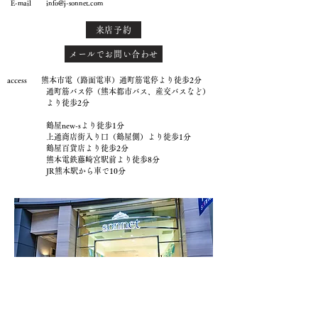
E-mail
info@j-sonnet.com
来店予約
メールでお問い合わせ
access 熊本市電（路面電車）通町筋電停より徒歩2分
通町筋バス停（熊本都市バス、産交バスなど）
より徒歩2分
鶴屋new-sより徒歩1分
上通商店街入り口（鶴屋側）より徒歩1分
鶴屋百貨店より徒歩2分
熊本電鉄藤崎宮駅前より徒歩8分
JR熊本駅から車で10分