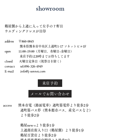
showroom
鶴屋側から上通に入って左手の７軒目
ウエディングドレスが目印
address 〒860-0845
熊本県熊本市中央区上通町1-17 ソネットビル1F
open 11:00~19:00（月曜日、水曜日~金曜日）
来店予約は20時までお待ちしてます
closed 火曜日定休日（祝祭日を除く）
contact tel:
096-326-4949
E-mail
info@j-sonnet.com
来店予約
メールでお問い合わせ
access 熊本市電（路面電車）通町筋電停より徒歩2分
通町筋バス停（熊本都市バス、産交バスなど）
より徒歩2分
鶴屋new-sより徒歩1分
上通商店街入り口（鶴屋側）より徒歩1分
鶴屋百貨店より徒歩2分