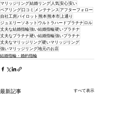
マリッジリング
結婚リング
人気
安心
安い
ペアリング
口コミ
メンテナンス
アフターフォロー
自社工房
パイロット
熊本
熊本市
上通り
ジュエリーソネット
ウルトラハードプラチナ
ロル
丈夫な結婚指輪
強い結婚指輪
硬いプラチナ
丈夫なプラチナ
硬い結婚指輪
強いプラチナ
丈夫なマリッジリング
硬いマリッジリング
強いマリッジリング
地元のお店
結婚指輪・婚約指輪
すべて表示
最新記事