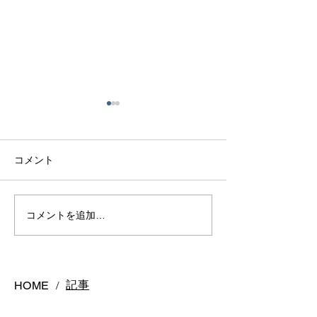
コメント
熊本で結婚指輪を選ぶ予
鍛造リングと鋳
コメントを追加…
算はどれくらい？相場と
の違いとは？後
後悔しない選び方を解説
結婚指輪の選び
記事
HOME
/