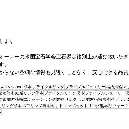
します
オーナーの米国宝石学会宝石鑑定鑑別士が選び抜いたダ
す。
分からない些細な情報も見逃すことなく、安心できる品
ewelry sonnet熊本
ブライダルリング
ブライダルジュエリー
結婚指輪
マ
指輪熊本
結婚リング熊本
ブライダルリング熊本
ブライダルジュエリー
すめ
婚約指輪
エンゲージリング
婚約リング
安い
婚約指輪熊本
ペアリン
約リング熊本
ペアリング熊本
セットリング
セットリング熊本
リフォーム
本