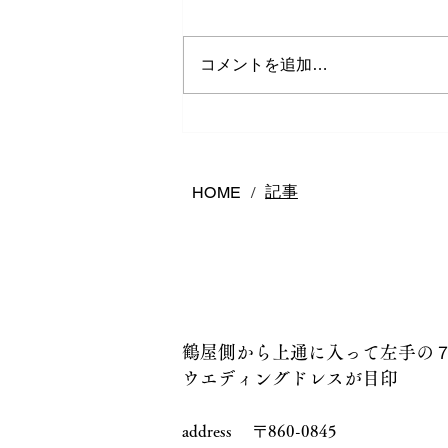
コメントを追加…
熊本で結婚指輪は何店舗回る
べき？後悔しないお店の選び
方
記事
HOME
/
鶴屋側から上通に入って左手の
ウエディングドレスが目印
address 〒860-0845