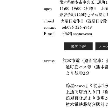
熊本県熊本市中央区上通町1-17
open 11:00~19:00（月曜日
来店予約は20時までお待ちし
closed 火曜日定休日（祝祭日を除
contact tel:096-326-4949
E-mail
info@j-sonnet.com
来店予約
メー
access 熊本市電（路面電車
通町筋バス停（熊本都市
より徒歩2分
鶴屋new-sより徒歩1
上通商店街入り口（鶴屋
鶴屋百貨店より徒歩2
熊本電鉄藤崎宮駅前より