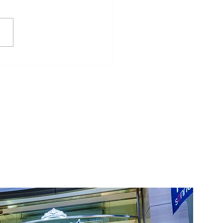
リングと鋳造リングの違
は？後悔しない結婚指輪
び方を解説