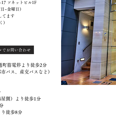
 ソネットビル1F
、水曜日~金曜日）
てます
く）
ルでお問い合わせ
）通町筋電停より徒歩2分
バス、産交バスなど）
分
側）より徒歩1分
分
徒歩8分