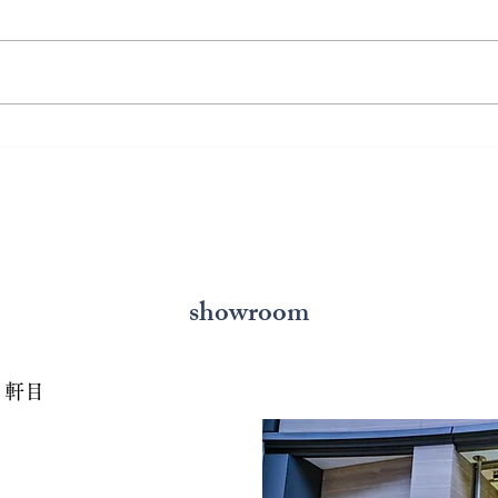
熊本で結婚指輪を選ぶ予算は
鍛造
どれくらい？相場と後悔しな
いと
い選び方を解説
の選
showroom
７軒目