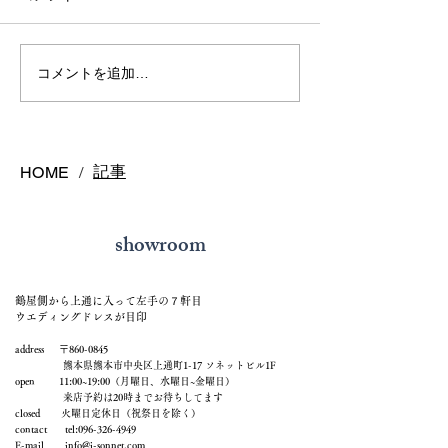
熊本で結婚指輪を選ぶ予
鍛造リングと鋳
コメントを追加…
算はどれくらい？相場と
の違いとは？後
後悔しない選び方を解説
結婚指輪の選び
記事
HOME
/
showroom
鶴屋側から上通に入って左手の７軒目
ウエディングドレスが目印
address 〒860-0845
熊本県熊本市中央区上通町1-17 ソネットビル1F
open 11:00~19:00（月曜日、水曜日~金曜日）
来店予約は20時までお待ちしてます
closed 火曜日定休日（祝祭日を除く）
contact tel:
096-326-4949
E-mail
info@j-sonnet.com