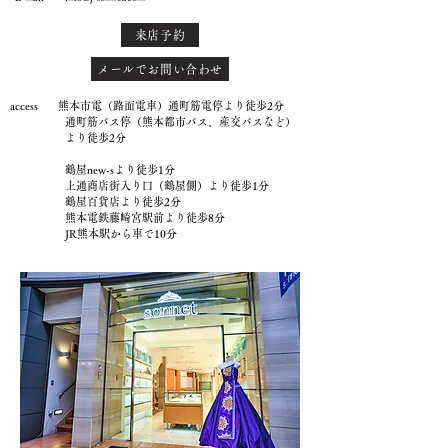
来店予約
メールでお問い合わせ
access 熊本市電（路面電車）通町筋電停より徒歩2分
通町筋バス停（熊本都市バス、産交バスなど）
より徒歩2分
鶴屋new-sより徒歩1分
上通商店街入り口（鶴屋側）より徒歩1分
鶴屋百貨店より徒歩2分
熊本電鉄藤崎宮駅前より徒歩8分
JR熊本駅から車で10分