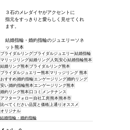
３石のメレダイヤがアクセントに
指元をすっきりと愛らしく見せてくれ
ます。
結婚指輪・婚約指輪のジュエリーソネ
ット熊本
ブライダルリング
ブライダルジュエリー
結婚指輪
マリッジリング
結婚リング
人気
安心
結婚指輪熊本
結婚リング熊本
ブライダルリング熊本
ブライダルジュエリー熊本
マリッジリング 熊本
おすすめ
婚約指輪
エンゲージリング
婚約リング
安い
婚約指輪熊本
エンゲージリング熊本
婚約リング熊本
口コミ
メンテナンス
アフターフォロー
自社工房
熊本
熊本市
比べてください品質と価格
上通り
オススメ
オリジナル
結婚指輪・婚約指輪