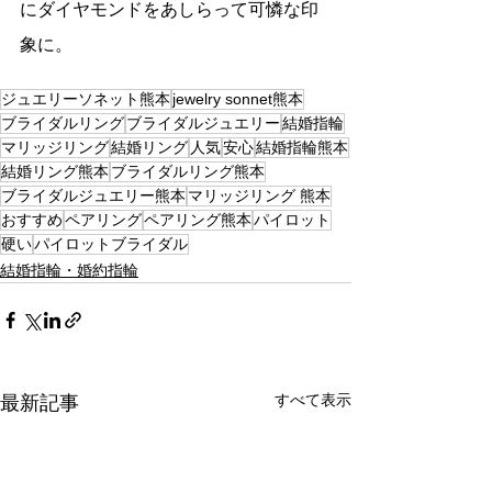
にダイヤモンドをあしらって可憐な印
象に。
ジュエリーソネット熊本
jewelry sonnet熊本
ブライダルリング
ブライダルジュエリー
結婚指輪
マリッジリング
結婚リング
人気
安心
結婚指輪熊本
結婚リング熊本
ブライダルリング熊本
ブライダルジュエリー熊本
マリッジリング 熊本
おすすめ
ペアリング
ペアリング熊本
パイロット
硬い
パイロットブライダル
結婚指輪・婚約指輪
すべて表示
最新記事