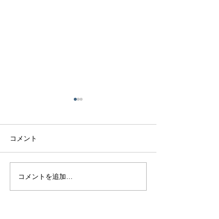
コメント
熊本で結婚指輪を選ぶ予
鍛造リングと鋳
コメントを追加…
算はどれくらい？相場と
の違いとは？後
後悔しない選び方を解説
結婚指輪の選び