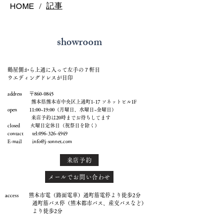
記事
HOME
/
showroom
鶴屋側から上通に入って左手の７軒目
ウエディングドレスが目印
address 〒860-0845
熊本県熊本市中央区上通町1-17 ソネットビル1F
open 11:00~19:00（月曜日、水曜日~金曜日）
来店予約は20時までお待ちしてます
closed 火曜日定休日（祝祭日を除く）
contact tel:
096-326-4949
E-mail
info@j-sonnet.com
来店予約
メールでお問い合わせ
access 熊本市電（路面電車）通町筋電停より徒歩2分
通町筋バス停（熊本都市バス、産交バスなど）
より徒歩2分