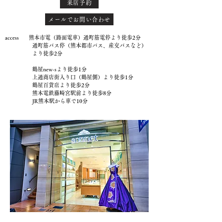
来店予約
メールでお問い合わせ
access 熊本市電（路面電車）通町筋電停より徒歩2分
通町筋バス停（熊本都市バス、産交バスなど）
より徒歩2分
鶴屋new-sより徒歩1分
上通商店街入り口（鶴屋側）より徒歩1分
鶴屋百貨店より徒歩2分
熊本電鉄藤崎宮駅前より徒歩8分
JR熊本駅から車で10分