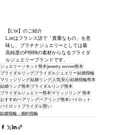
【L’or】のご紹介
L,orはフランス語で「貴重なもの」を意
味し、プラチナジュエリーとしては最
高純度のPt999の素材からなるブライダ
ルジュエリーブランドです。
ジュエリーソネット熊本
jewelry sonnet熊本
ブライダルリング
ブライダルジュエリー
結婚指輪
マリッジリング
結婚リング
人気
安心
結婚指輪熊本
結婚リング熊本
ブライダルリング熊本
ブライダルジュエリー熊本
マリッジリング 熊本
おすすめ
ペアリング
ペアリング熊本
パイロット
パイロットブライダル
堅い
結婚指輪・婚約指輪