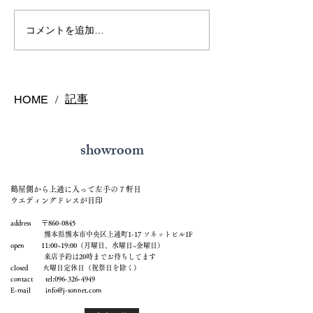
熊本で結婚指輪を選ぶ予
鍛造リングと鋳
コメントを追加…
算はどれくらい？相場と
の違いとは？後
後悔しない選び方を解説
結婚指輪の選び
記事
HOME
/
showroom
鶴屋側から上通に入って左手の７軒目
ウエディングドレスが目印
address 〒860-0845
熊本県熊本市中央区上通町1-17 ソネットビル1F
open 11:00~19:00（月曜日、水曜日~金曜日）
来店予約は20時までお待ちしてます
closed 火曜日定休日（祝祭日を除く）
contact tel:
096-326-4949
E-mail
info@j-sonnet.com