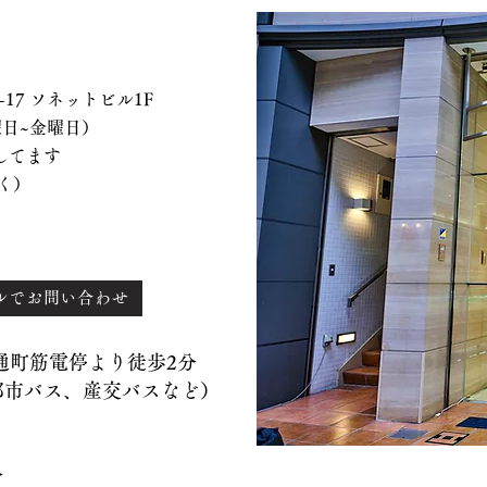
 ソネットビル1F
、水曜日~金曜日）
てます
く）
ルでお問い合わせ
）通町筋電停より徒歩2分
バス、産交バスなど）
分