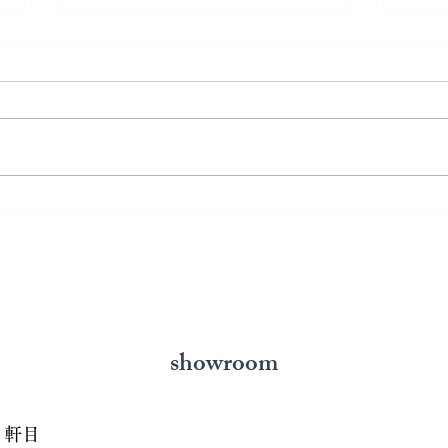
熊本で結婚指輪を選ぶ予算は
鍛造
どれくらい？相場と後悔しな
いと
い選び方を解説
の選
showroom
７軒目