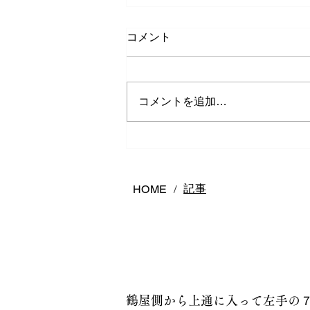
コメント
コメントを追加…
熊本で結婚指輪は何店舗回る
べき？後悔しないお店の選び
方
記事
HOME
/
鶴屋側から上通に入って左手の