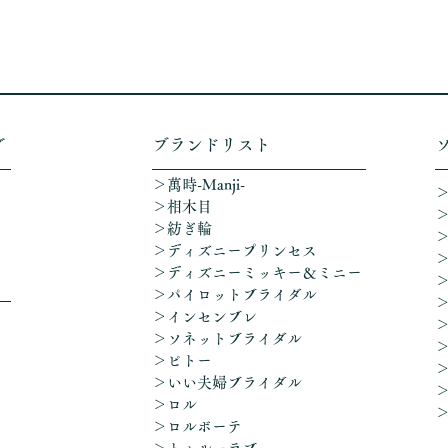
グ
​ブランドリスト
＞萬時-Manji-
＞相木目
＞紡ぎ輪
＞ディズニープリンセス
​＞ディズニーミッキー＆ミニー
＞パイロットブライダル
＞インセンブレ
＞ソネットブライダル
＞ピトー
＞いい夫婦ブライダル
＞ロル
＞ロルボーテ