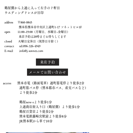
鶴屋側から上通に入って左手の７軒目
ウエディングドレスが目印
address 〒860-0845
熊本県熊本市中央区上通町1-17 ソネットビル1F
open 11:00~19:00（月曜日、水曜日~金曜日）
来店予約は20時までお待ちしてます
closed 火曜日定休日（祝祭日を除く）
contact tel:
096-326-4949
E-mail
info@j-sonnet.com
来店予約
メールでお問い合わせ
access 熊本市電（路面電車）通町筋電停より徒歩2分
通町筋バス停（熊本都市バス、産交バスなど）
より徒歩2分
鶴屋new-sより徒歩1分
上通商店街入り口（鶴屋側）より徒歩1分
鶴屋百貨店より徒歩2分
熊本電鉄藤崎宮駅前より徒歩8分
JR熊本駅から車で10分