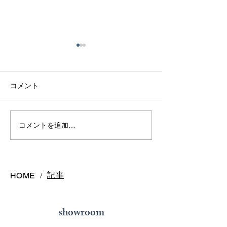
コメント
熊本で結婚指輪を選ぶ予
鍛造リングと鋳
コメントを追加…
算はどれくらい？相場と
の違いとは？後
後悔しない選び方を解説
結婚指輪の選び
記事
HOME
/
showroom