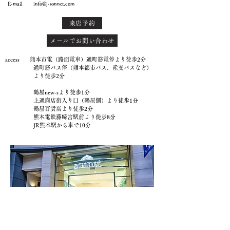
E-mail
info@j-sonnet.com
来店予約
メールでお問い合わせ
access 熊本市電（路面電車）通町筋電停より徒歩2分
通町筋バス停（熊本都市バス、産交バスなど）
より徒歩2分
鶴屋new-sより徒歩1分
上通商店街入り口（鶴屋側）より徒歩1分
鶴屋百貨店より徒歩2分
熊本電鉄藤崎宮駅前より徒歩8分
JR熊本駅から車で10分