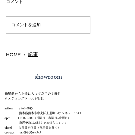
コメント
熊本で結婚指輪は毎日着
熊本で結婚指輪
コメントを追加…
けっぱなしで大丈夫？長
う？購入時期の
持ちさせるポイントを解
悔しないスケジ
説
ご紹介
記事
HOME
/
showroom
鶴屋側から上通に入って左手の７軒目
ウエディングドレスが目印
address 〒860-0845
熊本県熊本市中央区上通町1-17 ソネットビル1F
open 11:00~19:00（月曜日、水曜日~金曜日）
来店予約は20時までお待ちしてます
closed 火曜日定休日（祝祭日を除く）
contact tel:
096-326-4949