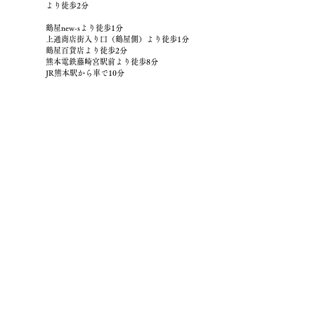
より徒歩2分
鶴屋new-sより徒歩1分
上通商店街入り口（鶴屋側）より徒歩1分
鶴屋百貨店より徒歩2分
熊本電鉄藤崎宮駅前より徒歩8分
JR熊本駅から車で10分