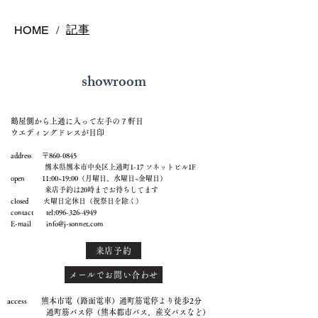
記事
HOME
/
showroom
鶴屋側から上通に入って左手の７軒目
ウエディングドレスが目印
address 〒860-0845
熊本県熊本市中央区上通町1-17 ソネットビル1F
open 11:00~19:00（月曜日、水曜日~金曜日）
来店予約は20時までお待ちしてます
closed 火曜日定休日（祝祭日を除く）
contact tel:
096-326-4949
E-mail
info@j-sonnet.com
来店予約
メールでお問い合わせ
access 熊本市電（路面電車）通町筋電停より徒歩2分
通町筋バス停（熊本都市バス、産交バスなど）