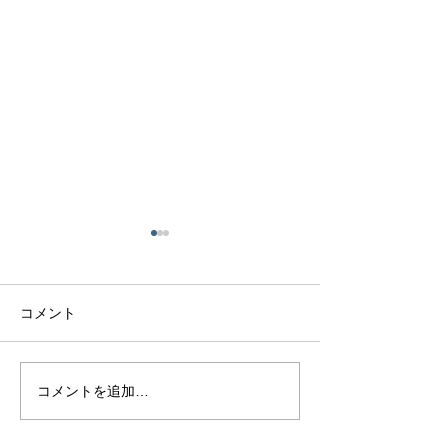
コメント
マラヤガーネッ
極美ピンクサファイア
コメントを追加…