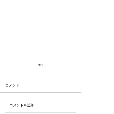
コメント
マラヤガーネッ
極美ピンクサファイア
コメントを追加…