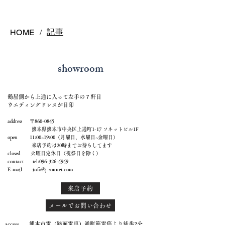
記事
HOME
/
showroom
鶴屋側から上通に入って左手の７軒目
ウエディングドレスが目印
address 〒860-0845
熊本県熊本市中央区上通町1-17 ソネットビル1F
open 11:00~19:00（月曜日、水曜日~金曜日）
来店予約は20時までお待ちしてます
closed 火曜日定休日（祝祭日を除く）
contact tel:
096-326-4949
E-mail
info@j-sonnet.com
来店予約
メールでお問い合わせ
access 熊本市電（路面電車）通町筋電停より徒歩2分