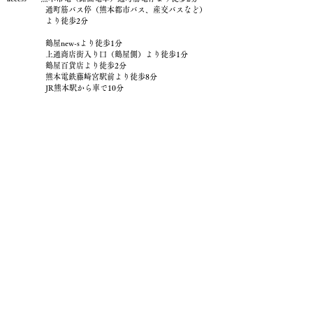
通町筋バス停（熊本都市バス、産交バスなど）
より徒歩2分
鶴屋new-sより徒歩1分
上通商店街入り口（鶴屋側）より徒歩1分
鶴屋百貨店より徒歩2分
熊本電鉄藤崎宮駅前より徒歩8分
JR熊本駅から車で10分