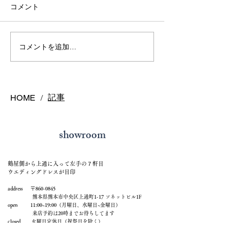
コメント
熊本で結婚指輪を選ぶ予
鍛造リングと鋳
コメントを追加…
算はどれくらい？相場と
の違いとは？後
後悔しない選び方を解説
結婚指輪の選び
記事
HOME
/
showroom
鶴屋側から上通に入って左手の７軒目
ウエディングドレスが目印
address 〒860-0845
熊本県熊本市中央区上通町1-17 ソネットビル1F
open 11:00~19:00（月曜日、水曜日~金曜日）
来店予約は20時までお待ちしてます
closed 火曜日定休日（祝祭日を除く）
contact tel:
096-326-4949