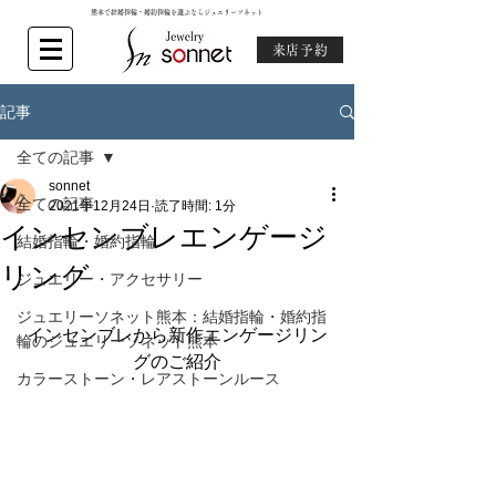
熊本で結婚指輪・婚約指輪を選ぶならジュエリーソネット
来店予約
記事
全ての記事
sonnet
全ての記事
2021年12月24日
読了時間: 1分
インセンブレエンゲージ
結婚指輪・婚約指輪
リング
ジュエリー・アクセサリー
ジュエリーソネット熊本：結婚指輪・婚約指
インセンブレから新作エンゲージリン
輪のジュエリーソネット熊本
グのご紹介
カラーストーン・レアストーンルース