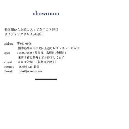
showroom
鶴屋側から上通に入って左手の７軒目
ウエディングドレスが目印
address 〒860-0845
熊本県熊本市中央区上通町1-17 ソネットビル1F
open 11:00~19:00（月曜日、水曜日~金曜日）
来店予約は20時までお待ちしてます
closed 火曜日定休日（祝祭日を除く）
contact tel:
096-326-4949
E-mail
info@j-sonnet.com
来店予約
メールでお問い合わせ
access 熊本市電（路面電車）通町筋電停より徒歩2分
通町筋バス停（熊本都市バス、産交バスなど）
より徒歩2分
鶴屋new-sより徒歩1分
上通商店街入り口（鶴屋側）より徒歩1分