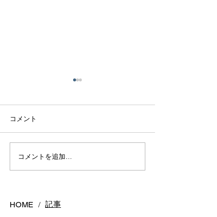
コメント
熊本で結婚指輪は毎日着
熊本で結婚指輪
コメントを追加…
けっぱなしで大丈夫？長
う？購入時期の
持ちさせるポイントを解
悔しないスケジ
説
ご紹介
記事
HOME
/