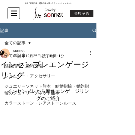
熊本で結婚指輪・婚約指輪を選ぶならジュエリーソネット
来店予約
記事
全ての記事
sonnet
全ての記事
2021年12月25日
読了時間: 1分
インセンブレエンゲージ
結婚指輪・婚約指輪
リング
ジュエリー・アクセサリー
ジュエリーソネット熊本：結婚指輪・婚約指
インセンブレから新作エンゲージリン
輪のジュエリーソネット熊本
グのご紹介
カラーストーン・レアストーンルース