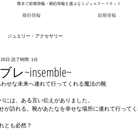
熊本で結婚指輪・婚約指輪を選ぶならジュエリーソネット
婚約指輪
結婚指輪
ジュエリー・アクセサリー
月25日
読了時間: 1分
輪・婚約指輪のジュエリーソネット熊本
カラーストーン・レ
~insemble~
れはしあわせな未来へ連れて行ってくれる魔法の靴
パには、ある言い伝えがありました。
せが訪れる。靴があたなを幸せな場所に連れて行ってく
れとも必然？