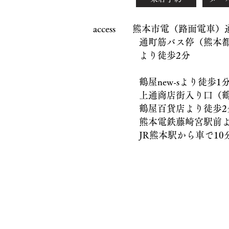
access 熊本市電（路面電車
通町筋バス停（熊本都市
より徒歩2分
鶴屋new-sより徒歩1
上通商店街入り口（鶴屋
鶴屋百貨店より徒歩2
熊本電鉄藤崎宮駅前より
JR熊本駅から車で10