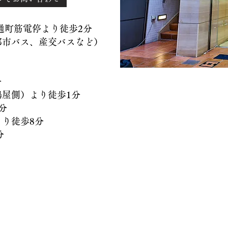
）通町筋電停より徒歩2分
バス、産交バスなど）
分
側）より徒歩1分
分
徒歩8分
分