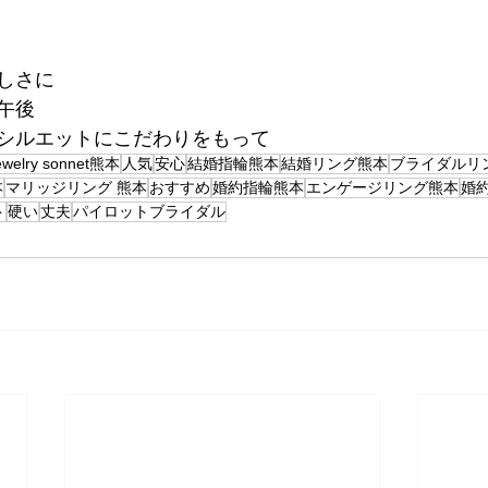
しさに
午後
シルエットにこだわりをもって
ewelry sonnet熊本
人気
安心
結婚指輪熊本
結婚リング熊本
ブライダルリ
本
マリッジリング 熊本
おすすめ
婚約指輪熊本
エンゲージリング熊本
婚
ト
硬い
丈夫
パイロットブライダル