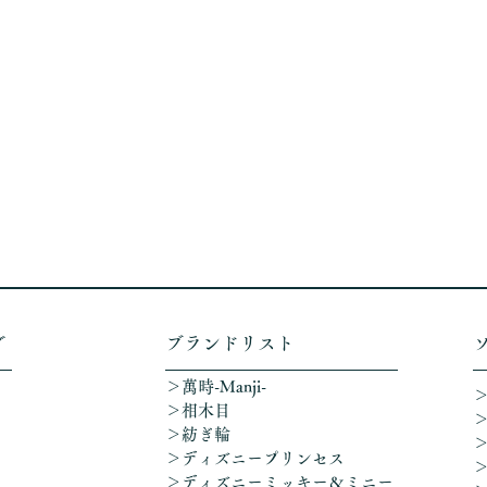
グ
​ブランドリスト
＞萬時-Manji-
＞相木目
＞紡ぎ輪
＞ディズニープリンセス
​＞ディズニーミッキー＆ミニー