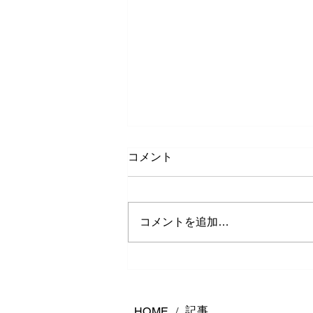
コメント
コメントを追加…
熊本で結婚指輪は何店舗回る
べき？後悔しないお店の選び
方
記事
HOME
/