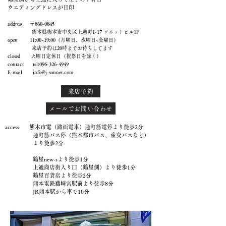
ウエディングドレスが目印
address 〒860-0845
熊本県熊本市中央区上通町1-17 ソネットビル1F
open 11:00~19:00（月曜日、水曜日~金曜日）
来店予約は20時までお待ちしてます
closed 火曜日定休日（祝祭日を除く）
contact tel:
096-326-4949
E-mail
info@j-sonnet.com
来店予約
メールでお問い合わせ
access 熊本市電（路面電車）通町筋電停より徒歩2分
通町筋バス停（熊本都市バス、産交バスなど）
より徒歩2分
鶴屋new-sより徒歩1分
上通商店街入り口（鶴屋側）より徒歩1分
鶴屋百貨店より徒歩2分
熊本電鉄藤崎宮駅前より徒歩8分
JR熊本駅から車で10分