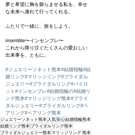
夢と希望に胸を膨らませる私を、幸せ
な未来へ連れて行ってくれる。
ふたりで一緒に、旅をしよう。
insemble〜インセンブレ〜
これから降り注ぐたくさんの愛おしい
出来事を、ともに。
#ジュエリーソネット熊本
#結婚指輪
#結
婚リング
#マリッジリング
#ブライダル
ジュエリー
#ブライダルリング
#パイロ
ット
#インセンブレ
#結婚指輪の
#結婚リ
ング熊本
#マリッジリング熊本
#ブライ
ダルジュエリー
#ブライダルリング
#ペ
アリング
#ペアリング熊本
ジュエリーソネット熊本
人気
安心
結婚指輪熊本
結婚リング熊本
ブライダルリング熊本
ブライダルジュエリー熊本
マリッジリング 熊本