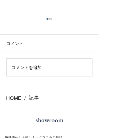
コメント
熊本で結婚指輪を選ぶ予
鍛造リングと鋳
コメントを追加…
算はどれくらい？相場と
の違いとは？後
後悔しない選び方を解説
結婚指輪の選び
記事
HOME
/
showroom
鶴屋側から上通に入って左手の７軒目