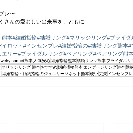
ンブレ〜
くさんの愛おしい出来事を、ともに。
ト熊本
#結婚指輪
#結婚リング
#マリッジリング
#ブライダ
パイロット
#インセンブレ
#結婚指輪の
#結婚リング熊本
ュエリー
#ブライダルリング
#ペアリング
#ペアリング熊
ewelry sonnet熊本
人気
安心
結婚指輪熊本
結婚リング熊本
ブライダルリ
本
マリッジリング 熊本
おすすめ
婚約指輪熊本
エンゲージリング熊本
婚
ト
結婚指輪・婚約指輪のジュエリーソネット熊本
硬い
丈夫
インセンブレ