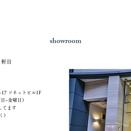
どれくらい？相場と後悔しな
いと
い選び方を解説
の選
showroom
７軒目
 ソネットビル1F
、水曜日~金曜日）
てます
く）