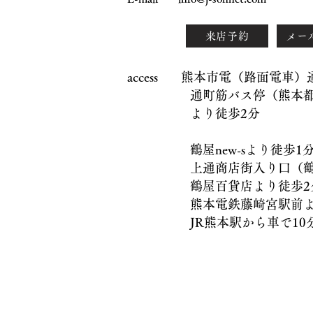
来店予約
メー
access 熊本市電（路面電車
通町筋バス停（熊本都市
より徒歩2分
鶴屋new-sより徒歩1
上通商店街入り口（鶴屋
鶴屋百貨店より徒歩2
熊本電鉄藤崎宮駅前より
JR熊本駅から車で10