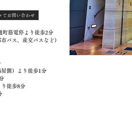
ルでお問い合わせ
）通町筋電停より徒歩2分
バス、産交バスなど）
分
側）より徒歩1分
分
徒歩8分
分