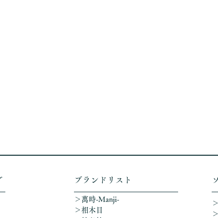
グ
​ブランドリスト
＞萬時-Manji-
＞相木目