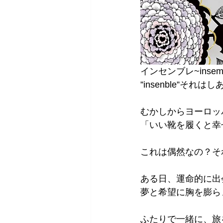
インセンブレ~insemb
”insenble”そ
むかしからヨーロッ
「いい靴を履くと幸
これは偶然なの？そ
ある日、運命的に出
夢と希望に胸を膨ら
ふたりで一緒に、旅