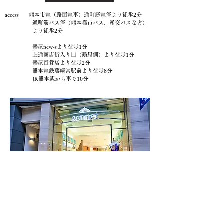
access 熊本市電（路面電車）通町筋電停より徒歩2分
通町筋バス停（熊本都市バス、産交バスなど）
より徒歩2分
鶴屋new-sより徒歩1分
上通商店街入り口（鶴屋側）より徒歩1分
鶴屋百貨店より徒歩2分
熊本電鉄藤崎宮駅前より徒歩8分
JR熊本駅から車で10分