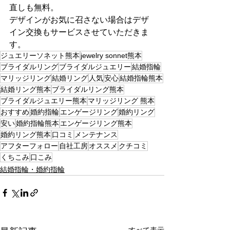
直しも無料。
デザインがお気に召さない場合はデザ
イン交換もサービスさせていただきま
す。
ジュエリーソネット熊本
jewelry sonnet熊本
ブライダルリング
ブライダルジュエリー
結婚指輪
マリッジリング
結婚リング
人気
安心
結婚指輪熊本
結婚リング熊本
ブライダルリング熊本
ブライダルジュエリー熊本
マリッジリング 熊本
おすすめ
婚約指輪
エンゲージリング
婚約リング
安い
婚約指輪熊本
エンゲージリング熊本
婚約リング熊本
口コミ
メンテナンス
アフターフォロー
自社工房
オススメ
クチコミ
くちこみ
口こみ
結婚指輪・婚約指輪