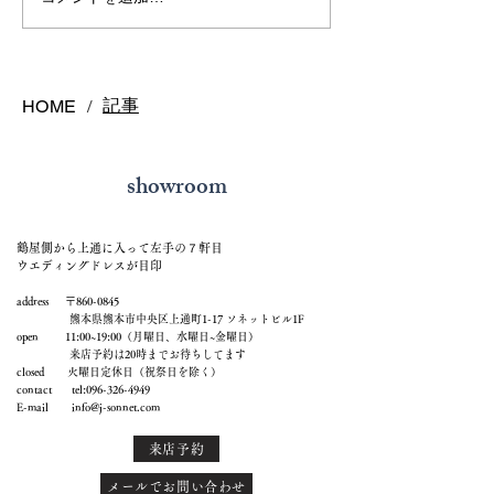
熊本で結婚指輪を選ぶ予
鍛造リングと鋳
算はどれくらい？相場と
の違いとは？後
後悔しない選び方を解説
結婚指輪の選び
記事
HOME
/
showroom
鶴屋側から上通に入って左手の７軒目
ウエディングドレスが目印
address 〒860-0845
熊本県熊本市中央区上通町1-17 ソネットビル1F
open 11:00~19:00（月曜日、水曜日~金曜日）
来店予約は20時までお待ちしてます
closed 火曜日定休日（祝祭日を除く）
contact tel:
096-326-4949
E-mail
info@j-sonnet.com
来店予約
メールでお問い合わせ