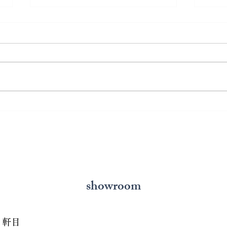
熊本で結婚指輪を選ぶ予算は
鍛造
どれくらい？相場と後悔しな
いと
い選び方を解説
の選
showroom
７軒目