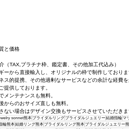
質と価格
ご紹介（TAX,プラチナ枠、鑑定書、その他加工代込み）
ギーから直接輸入し、オリジナルの枠で制作しておりま
ネス的提携、その他過剰なサービスなどの余計な経費を
ご提供しております。
でメンテナンスも無料。
後からのおサイズ直しも無料。
さない場合はデザイン交換もサービスさせていただきま
ewelry sonnet熊本
ブライダルリング
ブライダルジュエリー
結婚指輪
マ
指輪熊本
結婚リング熊本
ブライダルリング熊本
ブライダルジュエリー