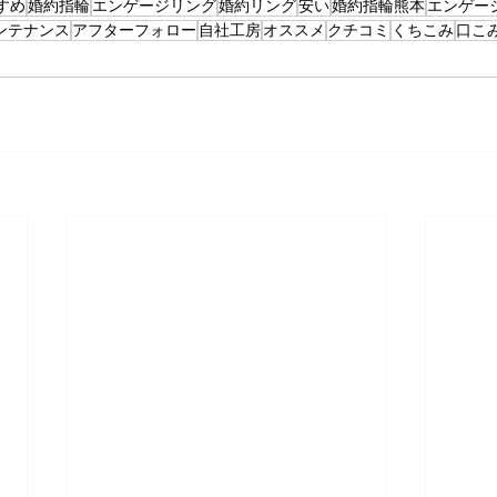
すめ
婚約指輪
エンゲージリング
婚約リング
安い
婚約指輪熊本
エンゲー
ンテナンス
アフターフォロー
自社工房
オススメ
クチコミ
くちこみ
口こ