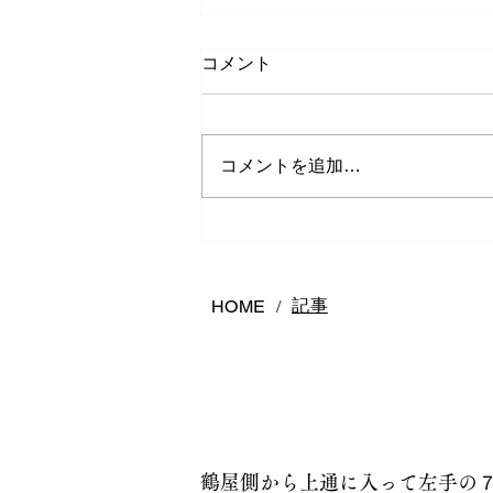
コメント
コメントを追加…
熊本で結婚指輪は何店舗回る
べき？後悔しないお店の選び
方
記事
HOME
/
鶴屋側から上通に入って左手の