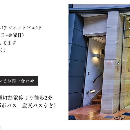
 ソネットビル1F
、水曜日~金曜日）
てます
く）
ルでお問い合わせ
）通町筋電停より徒歩2分
バス、産交バスなど）
分