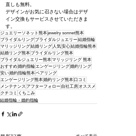
直しも無料。
デザインがお気に召さない場合はデザ
イン交換もサービスさせていただきま
す。
ジュエリーソネット熊本
jewelry sonnet熊本
ブライダルリング
ブライダルジュエリー
結婚指輪
マリッジリング
結婚リング
人気
安心
結婚指輪熊本
結婚リング熊本
ブライダルリング熊本
ブライダルジュエリー熊本
マリッジリング 熊本
おすすめ
婚約指輪
エンゲージリング
婚約リング
安い
婚約指輪熊本
ペアリング
エンゲージリング熊本
婚約リング熊本
口コミ
メンテナンス
アフターフォロー
自社工房
オススメ
クチコミ
くちこみ
結婚指輪・婚約指輪