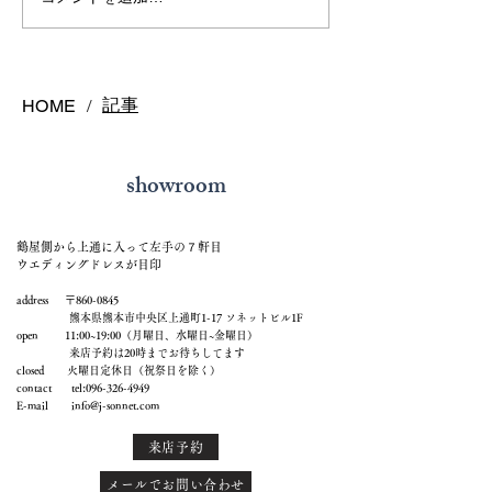
熊本で結婚指輪を選ぶ予
鍛造リングと鋳
算はどれくらい？相場と
の違いとは？後
後悔しない選び方を解説
結婚指輪の選び
記事
HOME
/
showroom
鶴屋側から上通に入って左手の７軒目
ウエディングドレスが目印
address 〒860-0845
熊本県熊本市中央区上通町1-17 ソネットビル1F
open 11:00~19:00（月曜日、水曜日~金曜日）
来店予約は20時までお待ちしてます
closed 火曜日定休日（祝祭日を除く）
contact tel:
096-326-4949
E-mail
info@j-sonnet.com
来店予約
メールでお問い合わせ