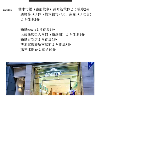
access 熊本市電（路面電車）通町筋電停より徒歩2分
通町筋バス停（熊本都市バス、産交バスなど）
より徒歩2分
鶴屋new-sより徒歩1分
上通商店街入り口（鶴屋側）より徒歩1分
鶴屋百貨店より徒歩2分
熊本電鉄藤崎宮駅前より徒歩8分
JR熊本駅から車で10分