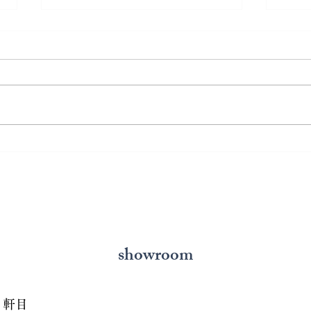
熊本で結婚指輪を選ぶ予算は
鍛造
どれくらい？相場と後悔しな
いと
い選び方を解説
の選
showroom
７軒目