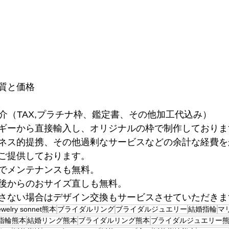
質と価格
ご紹介（TAX,プラチナ枠、鑑定書、その他加工代込み）
ギーから直接輸入し、オリジナルの枠で制作しておりま
ネス的提携、その他過剰なサービスなどの余計な経費を
ご提供しております。
でメンテナンスも無料。
後からのおサイズ直しも無料。
さない場合はデザイン交換もサービスさせていただきま
ewelry sonnet熊本
ブライダルリング
ブライダルジュエリー
結婚指輪
マ
指輪熊本
結婚リング熊本
ブライダルリング熊本
ブライダルジュエリー