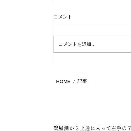
コメント
コメントを追加…
熊本で結婚指輪は何店舗回る
べき？後悔しないお店の選び
方
記事
HOME
/
鶴屋側から上通に入って左手の