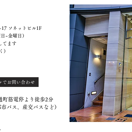
 ソネットビル1F
、水曜日~金曜日）
てます
く）
ルでお問い合わせ
）通町筋電停より徒歩2分
バス、産交バスなど）
分