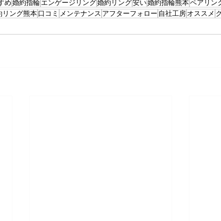
すめ
婚約指輪
エンゲージリング
婚約リング
安い
婚約指輪熊本
ペアリン
約リング熊本
口コミ
メンテナンス
アフターフォロー
自社工房
オススメ