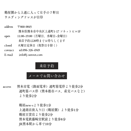
鶴屋側から上通に入って左手の７軒目
ウエディングドレスが目印
address 〒860-0845
熊本県熊本市中央区上通町1-17 ソネットビル1F
open 11:00~19:00（月曜日、水曜日~金曜日）
来店予約は20時までお待ちしてます
closed 火曜日定休日（祝祭日を除く）
contact tel:
096-326-4949
E-mail
info@j-sonnet.com
来店予約
メールでお問い合わせ
access 熊本市電（路面電車）通町筋電停より徒歩2分
通町筋バス停（熊本都市バス、産交バスなど）
より徒歩2分
鶴屋new-sより徒歩1分
上通商店街入り口（鶴屋側）より徒歩1分
鶴屋百貨店より徒歩2分
熊本電鉄藤崎宮駅前より徒歩8分
JR熊本駅から車で10分