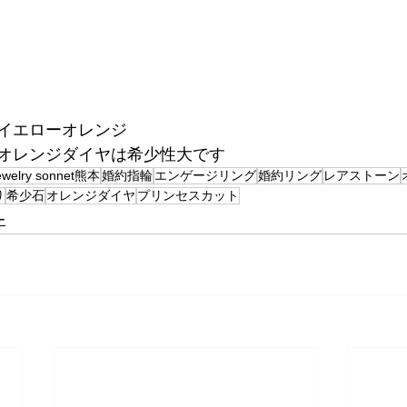
イエローオレンジ
オレンジダイヤは希少性大です
ewelry sonnet熊本
婚約指輪
エンゲージリング
婚約リング
レアストーン
り
希少石
オレンジダイヤ
プリンセスカット
ー