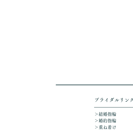
​ブライダルリン
＞結婚指輪
＞婚約指輪
＞重ね着け​