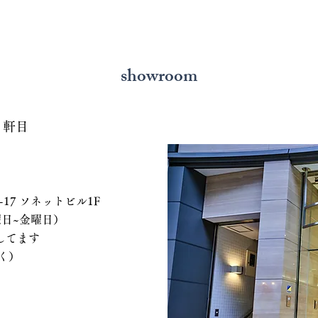
showroom
７軒目
 ソネットビル1F
、水曜日~金曜日）
てます
く）