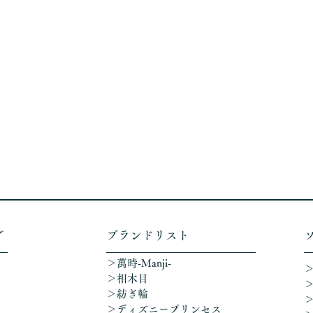
グ
​ブランドリスト
＞萬時-Manji-
＞相木目
＞紡ぎ輪
＞ディズニープリンセス