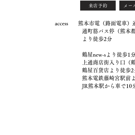
来店予約
メー
access 熊本市電（路面電車
通町筋バス停（熊本都市
より徒歩2分
鶴屋new-sより徒歩1
上通商店街入り口（鶴屋
鶴屋百貨店より徒歩2
熊本電鉄藤崎宮駅前より
JR熊本駅から車で10