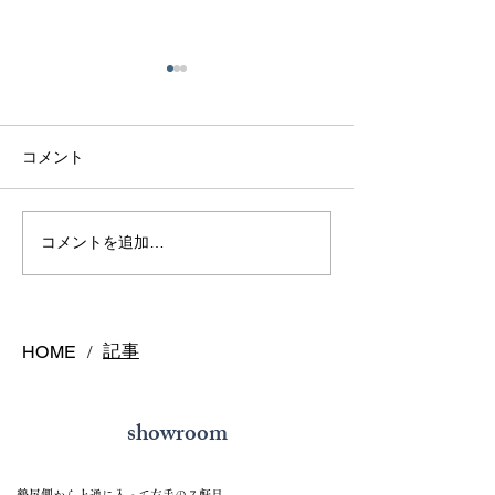
コメント
熊本で結婚指輪は毎日着
熊本で結婚指輪
コメントを追加…
けっぱなしで大丈夫？長
う？購入時期の
持ちさせるポイントを解
悔しないスケジ
説
ご紹介
記事
HOME
/
showroom
鶴屋側から上通に入って左手の７軒目