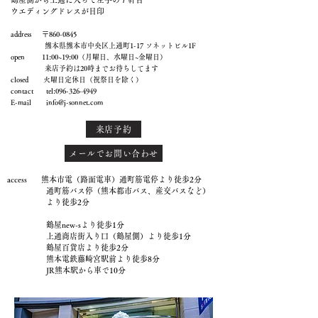
ウエディングドレスが目印
address 〒860-0845
熊本県熊本市中央区上通町1-17 ソネットビル1F
open 11:00~19:00（月曜日、水曜日~金曜日）
来店予約は20時までお待ちしてます
closed 火曜日定休日（祝祭日を除く）
contact tel:
096-326-4949
E-mail
info@j-sonnet.com
来店予約
メールでお問い合わせ
access 熊本市電（路面電車）通町筋電停より徒歩2分
通町筋バス停（熊本都市バス、産交バスなど）
より徒歩2分
鶴屋new-sより徒歩1分
上通商店街入り口（鶴屋側）より徒歩1分
鶴屋百貨店より徒歩2分
熊本電鉄藤崎宮駅前より徒歩8分
JR熊本駅から車で10分