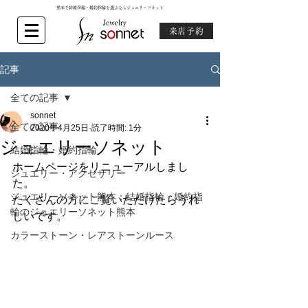
熊本で結婚指輪・婚約指輪を選ぶならジュエリーソネット
来店予約
記事
全ての記事
sonnet
全ての記事
2020年4月25日
読了時間: 1分
ジュエリーソネット
結婚指輪・婚約指輪
ホームページをリニューアルしまし
ジュエリー・アクセサリー
た。
ジュエリーソネット熊本：結婚指輪・婚約指
たくさんの方にご覧いただけたらうれ
輪のジュエリーソネット熊本
しいです。
カラーストーン・レアストーンルース