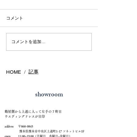
コメント
アクアマリンリング
インテンスイエ
コメントを追加…
ヤ
記事
HOME
/
showroom
鶴屋側から上通に入って左手の７軒目
ウエディングドレスが目印
address 〒860-0845
熊本県熊本市中央区上通町1-17 ソネットビル1F
open 11:00~19:00（月曜日、水曜日~金曜日）