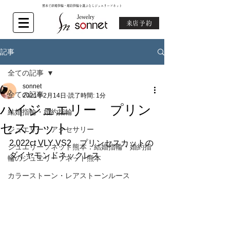
熊本で結婚指輪・婚約指輪を選ぶならジュエリーソネット
来店予約
記事
全ての記事
sonnet
全ての記事
2021年2月14日
読了時間: 1分
ハイジュエリー プリン
結婚指輪・婚約指輪
セスカット
ジュエリー・アクセサリー
2,022ct VLY VS2　プリンセスカットの
ジュエリーソネット熊本：結婚指輪・婚約指
ダイヤモンドネックレス
輪のジュエリーソネット熊本
カラーストーン・レアストーンルース