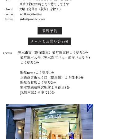
来店予約は20時までお待ちしてます
closed 火曜日定休日（祝祭日を除く）
contact tel:
096-326-4949
E-mail
info@j-sonnet.com
来店予約
メールでお問い合わせ
access 熊本市電（路面電車）通町筋電停より徒歩2分
通町筋バス停（熊本都市バス、産交バスなど）
より徒歩2分
鶴屋new-sより徒歩1分
上通商店街入り口（鶴屋側）より徒歩1分
鶴屋百貨店より徒歩2分
熊本電鉄藤崎宮駅前より徒歩8分
JR熊本駅から車で10分