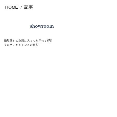
説
ご紹介
記事
HOME
/
showroom
鶴屋側から上通に入って左手の７軒目
ウエディングドレスが目印
address 〒860-0845
熊本県熊本市中央区上通町1-17 ソネットビル1F
open 11:00~19:00（月曜日、水曜日~金曜日）
来店予約は20時までお待ちしてます
closed 火曜日定休日（祝祭日を除く）
contact tel:
096-326-4949
E-mail
info@j-sonnet.com
来店予約
メールでお問い合わせ
access 熊本市電（路面電車）通町筋電停より徒歩2分
通町筋バス停（熊本都市バス、産交バスなど）
より徒歩2分