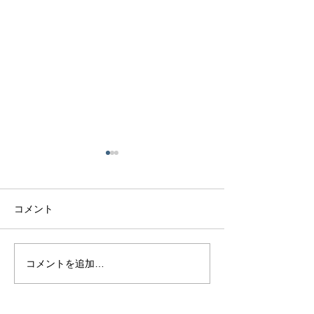
コメント
熊本で結婚指輪は毎日着
熊本で結婚指輪
コメントを追加…
けっぱなしで大丈夫？長
う？購入時期の
持ちさせるポイントを解
悔しないスケジ