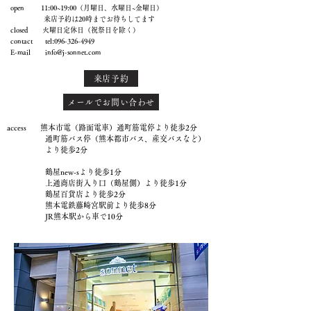
open 11:00~19:00（月曜日、水曜日~金曜日）
来店予約は20時までお待ちしてます
closed 火曜日定休日（祝祭日を除く）
contact tel:
096-326-4949
E-mail
info@j-sonnet.com
来店予約
メールでお問い合わせ
access 熊本市電（路面電車）通町筋電停より徒歩2分
通町筋バス停（熊本都市バス、産交バスなど）
より徒歩2分
鶴屋new-sより徒歩1分
上通商店街入り口（鶴屋側）より徒歩1分
鶴屋百貨店より徒歩2分
熊本電鉄藤崎宮駅前より徒歩8分
JR熊本駅から車で10分