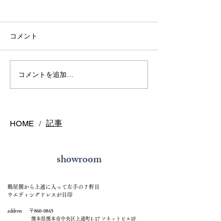
コメント
熊本で結婚指輪は毎日着
熊本で結婚指輪
コメントを追加…
けっぱなしで大丈夫？長
う？購入時期の
持ちさせるポイントを解
悔しないスケジ
説
ご紹介
記事
HOME
/
showroom
鶴屋側から上通に入って左手の７軒目
ウエディングドレスが目印
address 〒860-0845
熊本県熊本市中央区上通町1-17 ソネットビル1F