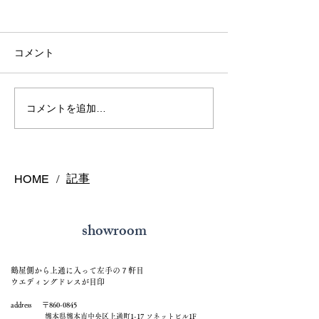
コメント
マラヤガーネッ
極美ピンクサファイア
コメントを追加…
記事
HOME
/
showroom
鶴屋側から上通に入って左手の７軒目
ウエディングドレスが目印
address 〒860-0845
熊本県熊本市中央区上通町1-17 ソネットビル1F