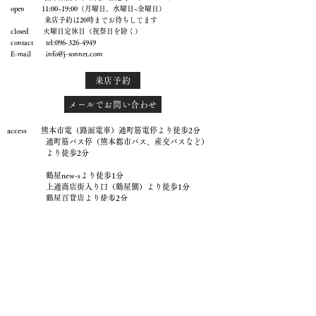
open 11:00~19:00（月曜日、水曜日~金曜日）
来店予約は20時までお待ちしてます
closed 火曜日定休日（祝祭日を除く）
contact tel:
096-326-4949
E-mail
info@j-sonnet.com
来店予約
メールでお問い合わせ
access 熊本市電（路面電車）通町筋電停より徒歩2分
通町筋バス停（熊本都市バス、産交バスなど）
より徒歩2分
鶴屋new-sより徒歩1分
上通商店街入り口（鶴屋側）より徒歩1分
鶴屋百貨店より徒歩2分
熊本電鉄藤崎宮駅前より徒歩8分
JR熊本駅から車で10分